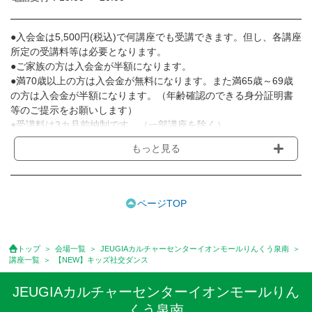
●入会金は5,500円(税込)で何講座でも受講できます。但し、各講座
所定の受講料等は必要となります。
●ご家族の方は入会金が半額になります。
●満70歳以上の方は入会金が無料になります。また満65歳～69歳
の方は入会金が半額になります。（年齢確認のできる身分証明書
等のご提示をお願いします）
●受講料は3カ月前納制です。（一部講座を除く）
●受講料には運営費として１講座につき月額770円(税込)が含まれ
もっと見る
ております。また一部の講座では別途傷害保険料も含まれており
ます。［3ヵ月分前納制］
●受講料には特に明記した場合の他は、教材費・材料費・その他費
用は含まれておりません。
ページTOP
●資格認定講座の試験料・認定料などは別途要しますのでお問い合
せください。
●講座は、月4回(週1回),月3回,2回,1回,臨時講座いろいろあります
トップ
会場一覧
JEUGIAカルチャーセンターイオンモールりんくう泉南
のでご確認ください。
講座一覧
【NEW】キッズ社交ダンス
●参加人数が一定に満たない場合、体験や講座開講を中止または延
期することがあります。
JEUGIAカルチャーセンターイオンモールりん
●その他、詳しい内容については、ご入会時にご説明をさせていた
くう泉南