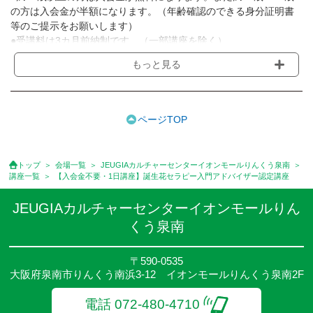
の方は入会金が半額になります。（年齢確認のできる身分証明書
等のご提示をお願いします）
●受講料は3カ月前納制です。（一部講座を除く）
●受講料には運営費として１講座につき月額770円(税込)が含まれ
もっと見る
ております。また一部の講座では別途傷害保険料も含まれており
ます。［3ヵ月分前納制］
●受講料には特に明記した場合の他は、教材費・材料費・その他費
用は含まれておりません。
ページTOP
●資格認定講座の試験料・認定料などは別途要しますのでお問い合
せください。
●講座は、月4回(週1回),月3回,2回,1回,臨時講座いろいろあります
トップ
会場一覧
JEUGIAカルチャーセンターイオンモールりんくう泉南
のでご確認ください。
講座一覧
【入会金不要・1日講座】誕生花セラピー入門アドバイザー認定講座
●参加人数が一定に満たない場合、体験や講座開講を中止または延
期することがあります。
JEUGIAカルチャーセンターイオンモールりん
●その他、詳しい内容については、ご入会時にご説明をさせていた
くう泉南
だきます。
〒590-0535
大阪府泉南市りんくう南浜3-12 イオンモールりんくう泉南2F
電話 072-480-4710