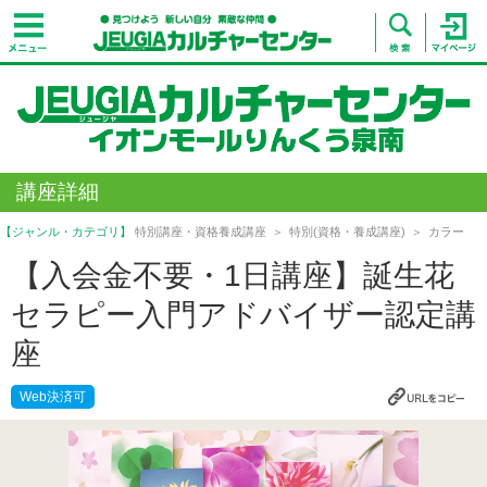
講座詳細
【ジャンル・カテゴリ】
特別講座・資格養成講座
特別(資格・養成講座)
カラー
【入会金不要・1日講座】誕生花
セラピー入門アドバイザー認定講
座
Web決済可