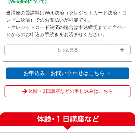
【Web決済について】
当講座の受講料はWeb決済（クレジットカード決済・コ
ンビニ決済）でのお支払いが可能です。
・クレジットカード決済の場合は申込締切までに当ペー
ジからのお申込み手続きをお済ませください。
・コンビニ決済の場合は開催10日前までに当ページから
お申込みいただき、申込締切までに選択されたコンビニ
もっと見る
でのお支払いをお願いいたします。
・会場の受付窓口にてお支払いをされる場合は『Web決
済を利用せず送信』をクリックください。
お申込み・お問い合わせはこちら ＞
※材料費・認定料は当日現金にてお支払いいただきま
体験・1日講座などの申し込みはこちら
す。
※申込締切を過ぎてからのお客様都合によるご欠席・キ
ャンセルの場合、ご返金は致しかねます。