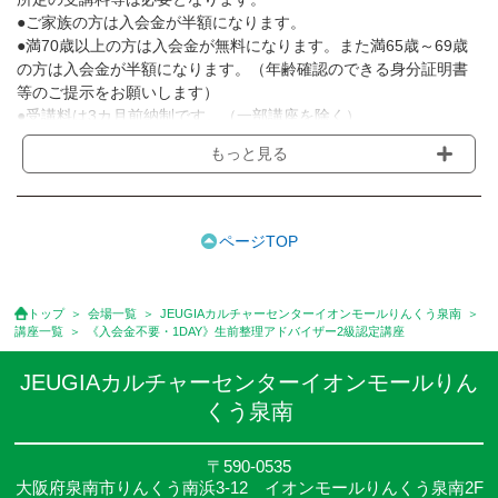
●ご家族の方は入会金が半額になります。
●満70歳以上の方は入会金が無料になります。また満65歳～69歳
の方は入会金が半額になります。（年齢確認のできる身分証明書
等のご提示をお願いします）
●受講料は3カ月前納制です。（一部講座を除く）
●受講料には運営費として１講座につき月額770円(税込)が含まれ
もっと見る
ております。また一部の講座では別途傷害保険料も含まれており
ます。［3ヵ月分前納制］
●受講料には特に明記した場合の他は、教材費・材料費・その他費
用は含まれておりません。
ページTOP
●資格認定講座の試験料・認定料などは別途要しますのでお問い合
せください。
●講座は、月4回(週1回),月3回,2回,1回,臨時講座いろいろあります
トップ
会場一覧
JEUGIAカルチャーセンターイオンモールりんくう泉南
のでご確認ください。
講座一覧
《入会金不要・1DAY》生前整理アドバイザー2級認定講座
●参加人数が一定に満たない場合、体験や講座開講を中止または延
期することがあります。
JEUGIAカルチャーセンターイオンモールりん
●その他、詳しい内容については、ご入会時にご説明をさせていた
くう泉南
だきます。
〒590-0535
大阪府泉南市りんくう南浜3-12 イオンモールりんくう泉南2F