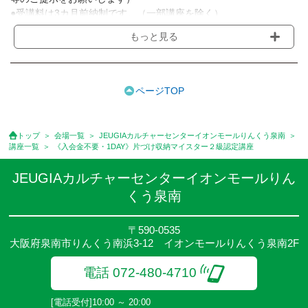
●受講料は3カ月前納制です。（一部講座を除く）
●受講料には運営費として１講座につき月額770円(税込)が含まれ
もっと見る
ております。また一部の講座では別途傷害保険料も含まれており
ます。［3ヵ月分前納制］
●受講料には特に明記した場合の他は、教材費・材料費・その他費
用は含まれておりません。
ページTOP
●資格認定講座の試験料・認定料などは別途要しますのでお問い合
せください。
●講座は、月4回(週1回),月3回,2回,1回,臨時講座いろいろあります
トップ
会場一覧
JEUGIAカルチャーセンターイオンモールりんくう泉南
のでご確認ください。
講座一覧
《入会金不要・1DAY》片づけ収納マイスター２級認定講座
●参加人数が一定に満たない場合、体験や講座開講を中止または延
期することがあります。
JEUGIAカルチャーセンターイオンモールりん
●その他、詳しい内容については、ご入会時にご説明をさせていた
くう泉南
だきます。
〒590-0535
大阪府泉南市りんくう南浜3-12 イオンモールりんくう泉南2F
電話 072-480-4710
[電話受付]10:00 ～ 20:00