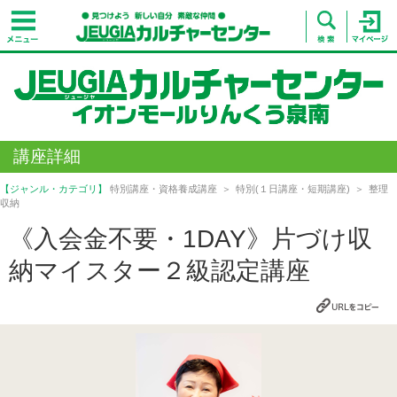
講座詳細
【ジャンル・カテゴリ】
特別講座・資格養成講座
特別(１日講座・短期講座)
整理
収納
《入会金不要・1DAY》片づけ収
納マイスター２級認定講座