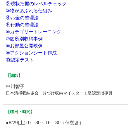
②現状把握のレベルチェック
③物があふれる仕組み
④お金の整理法
⑤行動の整理法
⑥カテゴリートレーニング
⑦箇所別収納事例
⑧お部屋公開映像
⑨アクションシート作成
⑩認定テスト
【講師】
中川智子
日本清掃収納協会 片づけ収納マイスター１級認定指導員
【曜日・時間】
●8/29(土)10：30～16：30（休憩含）