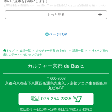
等のご提示をお願いします）
●受講料は月額制で、毎月5日に金融機関からの自動引き落しとな
ります。
もっと見る
※講座によってはお支払い方法が異なる場合がありますのでご確認
ください。
●受講料には運営費として１講座につき月額770円(税込)が含まれ
ております。また一部の講座では別途傷害保険料も含まれており
ページTOP
ます。
●受講料には特に明記した場合の他は、教材費・材料費・その他費
用は含まれておりません。
トップ
会場一覧
カルチャー京都 de Basic.
講座一覧
～禅とペン画の
●資格認定講座の試験料・認定料などは別途要しますのでお問い合
癒しのアート～ ゼンタングル®
せください。
●講座は、月4回(週1回),月3回,2回,1回,臨時講座いろいろあります
カルチャー京都 de Basic.
のでご確認ください。
●参加人数が一定に満たない場合、体験や講座開講を中止または延
〒600-8008
期することがあります。
京都府京都市下京区四条通烏丸東入ル 京都フコク生命四条烏
●その他、詳しい内容については、ご入会時にご説明をさせていた
丸ビルBF
だきます。
電話 075-254-2835
[電話受付]平日10時〜19時 ※(土)17時迄,(日)12時迄