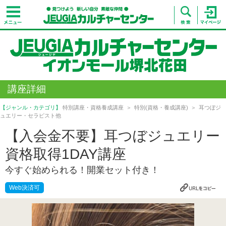
講座詳細
【ジャンル・カテゴリ】
特別講座・資格養成講座
特別(資格・養成講座)
耳つぼジ
ュエリー・セラピスト他
【入会金不要】耳つぼジュエリー
資格取得1DAY講座
今すぐ始められる！開業セット付き！
Web決済可