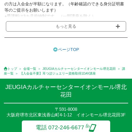
の方は入会金が半額になります。（年齢確認のできる身分証明書
等のご提示をお願いします）
●受講料は3カ月前納制です。（一部講座を除く）
●受講料には運営費として１講座につき月額770円(税込)が含まれ
もっと見る
ております。また一部の講座では別途傷害保険料も含まれており
ます。［3ヵ月分前納制］
●受講料には特に明記した場合の他は、教材費・材料費・その他費
用は含まれておりません。
ページTOP
●資格認定講座の試験料・認定料などは別途要しますのでお問い合
せください。
●講座は、月4回(週1回),月3回,2回,1回,臨時講座いろいろあります
トップ
会場一覧
JEUGIAカルチャーセンターイオンモール堺北花田
講
のでご確認ください。
座一覧
【入会金不要】耳つぼジュエリー資格取得1DAY講座
●参加人数が一定に満たない場合、体験や講座開講を中止または延
期することがあります。
JEUGIAカルチャーセンターイオンモール堺北
●その他、詳しい内容については、ご入会時にご説明をさせていた
花田
だきます。
〒591-8008
大阪府堺市北区東浅香山町4-1-12 イオンモール堺北花田3F
電話 072-246-6677