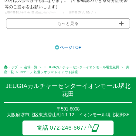
の方は入会金が半額になります。（年齢確認のできる身分証明書
等のご提示をお願いします）
●受講料は3カ月前納制です。（一部講座を除く）
●受講料には運営費として１講座につき月額770円(税込)が含まれ
もっと見る
ております。また一部の講座では別途傷害保険料も含まれており
ます。［3ヵ月分前納制］
●受講料には特に明記した場合の他は、教材費・材料費・その他費
用は含まれておりません。
ページTOP
●資格認定講座の試験料・認定料などは別途要しますのでお問い合
せください。
●講座は、月4回(週1回),月3回,2回,1回,臨時講座いろいろあります
トップ
会場一覧
JEUGIAカルチャーセンターイオンモール堺北花田
講
のでご確認ください。
座一覧
Nゲージ 鉄道ジオラマ レイアウト講座
●参加人数が一定に満たない場合、体験や講座開講を中止または延
期することがあります。
JEUGIAカルチャーセンターイオンモール堺北
●その他、詳しい内容については、ご入会時にご説明をさせていた
花田
だきます。
〒591-8008
大阪府堺市北区東浅香山町4-1-12 イオンモール堺北花田3F
電話 072-246-6677