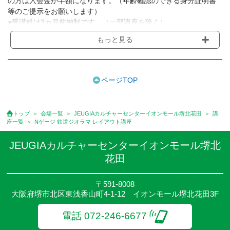
の方は入会金が半額になります。（年齢確認のできる身分証明書
等のご提示をお願いします）
●受講料は3カ月前納制です。（一部講座を除く）
●受講料には運営費として１講座につき月額770円(税込)が含まれ
もっと見る
ております。また一部の講座では別途傷害保険料も含まれており
ます。［3ヵ月分前納制］
●受講料には特に明記した場合の他は、教材費・材料費・その他費
用は含まれておりません。
ページTOP
●資格認定講座の試験料・認定料などは別途要しますのでお問い合
せください。
●講座は、月4回(週1回),月3回,2回,1回,臨時講座いろいろあります
トップ
会場一覧
JEUGIAカルチャーセンターイオンモール堺北花田
講
のでご確認ください。
座一覧
Nゲージ 鉄道ジオラマ レイアウト講座
●参加人数が一定に満たない場合、体験や講座開講を中止または延
期することがあります。
JEUGIAカルチャーセンターイオンモール堺北
●その他、詳しい内容については、ご入会時にご説明をさせていた
花田
だきます。
〒591-8008
大阪府堺市北区東浅香山町4-1-12 イオンモール堺北花田3F
電話 072-246-6677