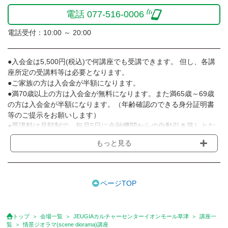
電話 077-516-0006
電話受付：10:00 ～ 20:00
●入会金は5,500円(税込)で何講座でも受講できます。 但し、各講
座所定の受講料等は必要となります。
●ご家族の方は入会金が半額になります。
●満70歳以上の方は入会金が無料になります。また満65歳～69歳
の方は入会金が半額になります。（年齢確認のできる身分証明書
等のご提示をお願いします）
●受講料は月額制で、毎月5日に金融機関からの自動引き落しとな
ります。
もっと見る
※講座によってはお支払い方法が異なる場合がありますのでご確認
ください。
●受講料には運営費として１講座につき月額770円(税込)が含まれ
ております。また一部の講座では別途傷害保険料も含まれており
ページTOP
ます。
●受講料には特に明記した場合の他は、教材費・材料費・その他費
用は含まれておりません。
トップ
会場一覧
JEUGIAカルチャーセンターイオンモール草津
講座一
●資格認定講座の試験料・認定料などは別途要しますのでお問い合
覧
情景ジオラマ(scene diorama)講座