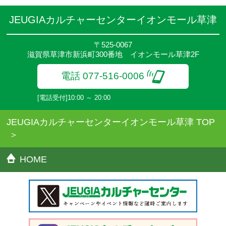
せください。
●講座は、月4回(週1回),月3回,2回,1回,臨時講座いろいろあります
JEUGIAカルチャーセンターイオンモール草津
のでご確認ください。
●参加人数が一定に満たない場合、体験や講座開講を中止または延
〒525-0067
期することがあります。
滋賀県草津市新浜町300番地 イオンモール草津2F
●その他、詳しい内容については、ご入会時にご説明をさせていた
だきます。
電話 077-516-0006
[電話受付]10:00 ～ 20:00
JEUGIAカルチャーセンターイオンモール草津 TOP
HOME