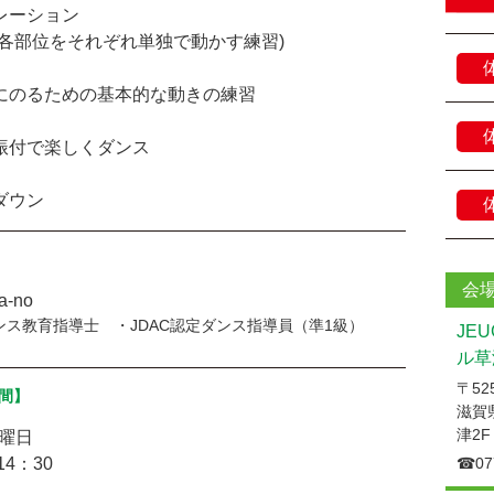
ーション
各部位をそれぞれ単独で動かす練習)
のるための基本的な動きの練習
付で楽しくダンス
ダウン
会
a-no
ダンス教育指導士 ・JDAC認定ダンス指導員（準1級）
JE
ル草
〒525
間】
滋賀
津2F
火曜日
14：30
☎︎07