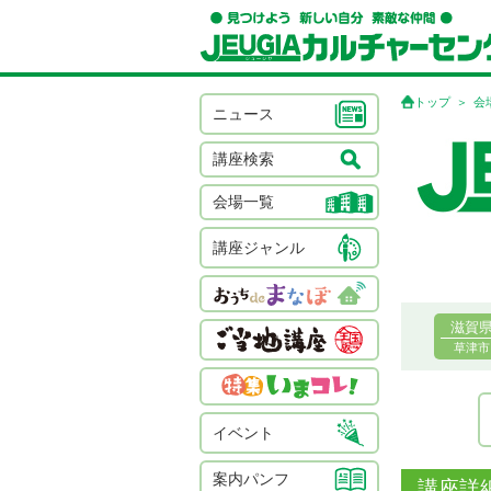
トップ
会
ニュース
講座検索
会場一覧
講座ジャンル
滋賀
草津市
イベント
案内パンフ
講座詳