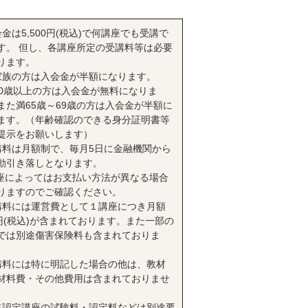
会金は5,500円(税込)で何講座でも受講で
す。 但し、各講座所定の受講料等は必要
ります。
家族の方は入会金が半額になります。
70歳以上の方は入会金が無料になりま
また満65歳～69歳の方は入会金が半額に
ます。（年齢確認のできる身分証明書等
提示をお願いします）
講料は月額制で、毎月5日に金融機関から
動引き落しとなります。
座によってはお支払い方法が異なる場合
りますのでご確認ください。
講料には運営費として１講座につき月額
0円(税込)が含まれております。また一部の
では別途傷害保険料も含まれておりま
講料には特に明記した場合の他は、教材
材料費・その他費用は含まれておりませ
格認定講座の試験料・認定料などは別途要