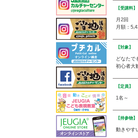
【受講料】
月2回
月額：5,
【対象】
どなたで
初心者大
【定員】
1名～
【持参物】
動きやす