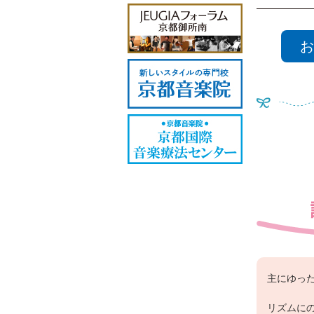
お
主にゆっ
リズムに