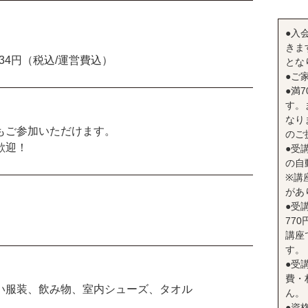
●入
きま
434円（税込/運営費込）
とな
●ご
●満
す。
なり
もご参加いただけます。
のご
歓迎！
●受
の自
※講
があ
●受
77
講座
す。
●受
費・
い服装、飲み物、室内シューズ、タオル
ん。
●資