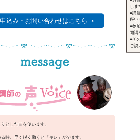
しま
●講座
座い
申込み・お問い合わせはこちら ＞
●参
開講
●そ
ご説
たりとした曲を使います。
のる時、早く鋭く動くと「キレ」がでます。