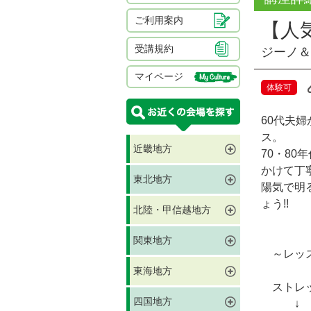
ご利用案内
【人
受講規約
ジーノ＆
マイページ
体験可
60代夫
ス。
近畿地方
70・8
かけて丁
東北地方
陽気で明
ょう!!
北陸・甲信越地方
関東地方
～レッス
東海地方
ストレ
四国地方
↓