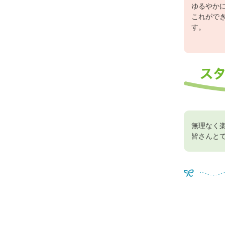
ゆるやか
これがで
す。
無理なく
皆さんと