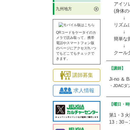
アイソレ
九州地方
(身体の
↓
リズムに
↓
QRコードをケータイのカ
メラで読み取って、携帯
簡単な振
電話やスマートフォン版
↓
のページにアクセス!!いつ
クール
でもどこでもチェックで
きます。
【講師】
講師募集
Ji-no ＆ B
・JDAC
求人情報
【曜日・時
第1・3 
13：30～