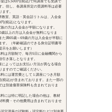
会金は5,500円(税込)で何講座でも受講で
す。但し、各講座所定の受講料等は必要
ります。
研教室、英語・英会話リトルは、入会金
00円(税込)となります。
家族の方は入会金が半額になります。
70歳以上の方は入会金が無料になりま
また満65歳～69歳の方は入会金が半額に
ます。（年齢確認のできる身分証明書等
提示をお願いします）
講料は月額制で、毎月5日に金融機関から
動引き落しとなります。
座によってはお支払い方法が異なる場合
りますのでご確認ください。
講料には運営費として１講座につき月額
0円(税込)が含まれております。また一部の
では別途傷害保険料も含まれておりま
講料には特に明記した場合の他は、教材
材料費・その他費用は含まれておりませ
格認定講座の試験料・認定料などは別途要