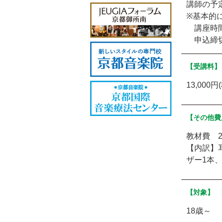
講師の予
※基本的
講座時間
申込締切
【受講料】
13,000円
【その他費
教材費 20
【内訳】
ザー1本
【対象】
18歳～