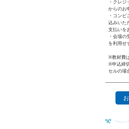
・クレジ
からのお
・コンビ
込みいた
支払いを
・会場の
を利用せ
※教材費
※申込締
セルの場
お