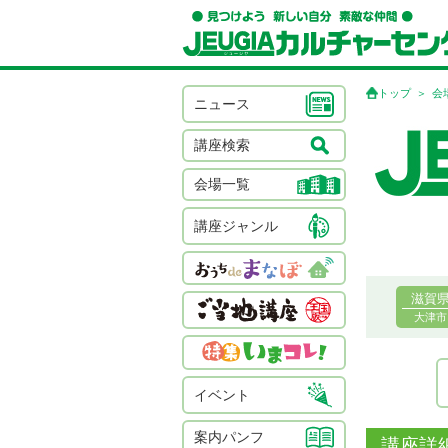
トップ
会
ニュース
講座検索
会場一覧
講座ジャンル
滋賀
大津市
イベント
案内パンフ
講座詳