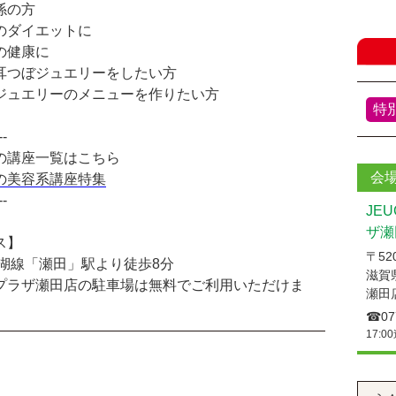
係の方
のダイエットに
の健康に
耳つぼジュエリーをしたい方
ジュエリーのメニューを作りたい方
特
--
の講座一覧はこちら
会
の美容系講座特集
--
JE
ザ瀬
ス】
〒520
琶湖線「瀬田」駅より徒歩8分
滋賀
プラザ瀬田店の駐車場は無料でご利用いただけま
瀬田
☎︎07
17:0