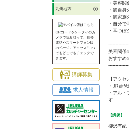
・美容関
九州地方
・御自身
・御家族
・自分で
・耳つぼ
QRコードをケータイのカ
メラで読み取って、携帯
電話やスマートフォン版
--------------
のページにアクセス!!いつ
美容関係
でもどこでもチェックで
おすすめ
きます。
--------------
講師募集
【アクセ
・JR琵
求人情報
・アル・
す
【講師】
柳沢有紀