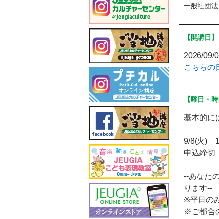
一般社団法
【開講日】
2026/09/
こちらの
【曜日・時
基本的に
9/8(火) 1
申込締切
--あな
ります--
※平日の
※ご都合