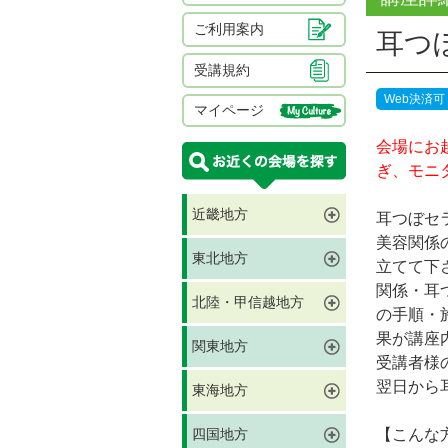
ご利用案内
耳つ
受講規約
Web決済可
マイページ
会場にお
ぎ、モニ
近畿地方
耳つぼセ
美容関係
東北地方
立てて下
関係・耳
北陸・甲信越地方
の手順・
果が講座
関東地方
受講者様
翌日から
東海地方
四国地方
【こんな