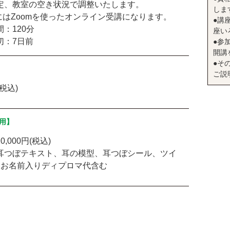
定、教室の空き状況で調整いたします。
しま
にはZoomを使ったオンライン受講になります。
●講座
：120分
座い
：7日前
●参
開講
●そ
ご説
(税込)
用】
,000円(税込)
耳つぼテキスト、耳の模型、耳つぼシール、ツイ
、お名前入りディプロマ代含む