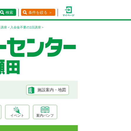
検索
条件を絞る ＞
講座＜入会金不要の1日講座＞
施設案内・地図
イベント
案内パンフ