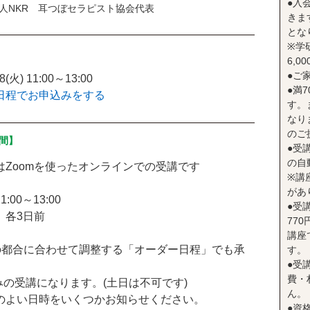
●入
人NKR 耳つぼセラピスト協会代表
きま
とな
※学
6,0
●ご
08(火) 11:00～13:00
●満
日程でお申込みをする
す。
なり
のご
間】
●受
の自
はZoomを使ったオンラインでの受講です
※講
があ
1:00～13:00
●受
 各3日前
77
講座
たの都合に合わせて調整する「オーダー日程」でも承
す。
●受
費・
みの受講になります。(土日は不可です)
ん。
のよい日時をいくつかお知らせください。
●資