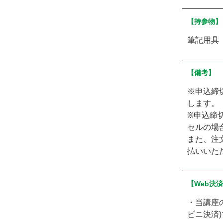
【持参物】
筆記用具
【備考】
※申込締
します。
※申込締
セルの場
また、注
払いいた
【Web決
・当講座
ビニ決済