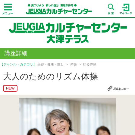
講座詳細
【ジャンル・カテゴリ】
美容・健康・癒し
体操
ゆる体操
大人のためのリズム体操
NEW