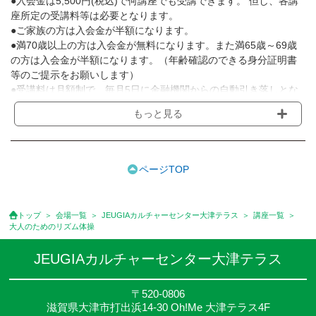
●入会金は5,500円(税込)で何講座でも受講できます。 但し、各講
座所定の受講料等は必要となります。
●ご家族の方は入会金が半額になります。
●満70歳以上の方は入会金が無料になります。また満65歳～69歳
の方は入会金が半額になります。（年齢確認のできる身分証明書
等のご提示をお願いします）
●受講料は月額制で、毎月5日に金融機関からの自動引き落しとな
ります。
もっと見る
※講座によってはお支払い方法が異なる場合がありますのでご確認
ください。
●受講料には運営費として１講座につき月額770円(税込)が含まれ
ております。また一部の講座では別途傷害保険料も含まれており
ページTOP
ます。
●受講料には特に明記した場合の他は、教材費・材料費・その他費
用は含まれておりません。
トップ
会場一覧
JEUGIAカルチャーセンター大津テラス
講座一覧
●資格認定講座の試験料・認定料などは別途要しますのでお問い合
大人のためのリズム体操
せください。
●講座は、月4回(週1回),月3回,2回,1回,臨時講座いろいろあります
JEUGIAカルチャーセンター大津テラス
のでご確認ください。
●参加人数が一定に満たない場合、体験や講座開講を中止または延
〒520-0806
期することがあります。
滋賀県大津市打出浜14-30 Oh!Me 大津テラス4F
●その他、詳しい内容については、ご入会時にご説明をさせていた