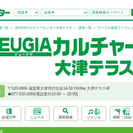
場一覧
JEUGIAカルチャーセンター大津テラス
講座一覧
テーブル茶道でリフレ
〒520-0806 滋賀県大津市打出浜14-30 Oh!Me 大津テラス4F
県
☎︎077-510-2055[電話受付10:00 ～ 20:00]
会場TOP
ニュース
講座検索
ジャンル
体験・1day
細