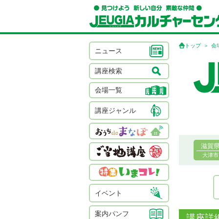
トップ
会
ニュース
講座検索
会場一覧
講座ジャンル
滋賀
大津市
イベント
案内パンフ
講座詳