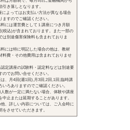
講料は月額制で、毎月5日に金融機関から
動引き落しとなります。
座によってはお支払い方法が異なる場合
りますのでご確認ください。
講料には運営費として１講座につき月額
0円(税込)が含まれております。また一部の
では別途傷害保険料も含まれておりま
講料には特に明記した場合の他は、教材
材料費・その他費用は含まれておりませ
格認定講座の試験料・認定料などは別途要
すのでお問い合せください。
は、月4回(週1回),月3回,2回,1回,臨時講
ろいろありますのでご確認ください。
加人数が一定に満たない場合、体験や講座
を中止または延期することがあります。
の他、詳しい内容については、ご入会時に
明をさせていただきます。