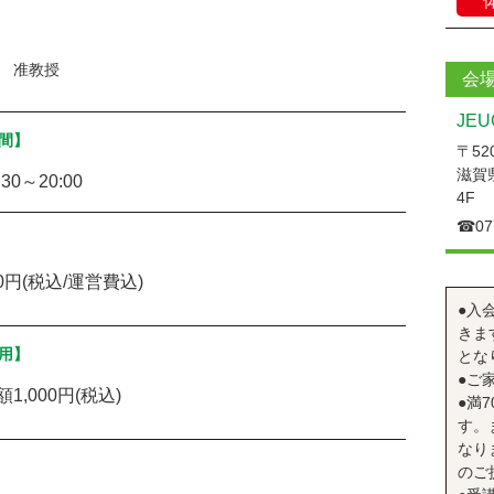
 准教授
会
JE
間】
〒520
滋賀県
:30～20:00
4F
☎︎07
00円(税込/運営費込)
●入
きま
用】
とな
●ご
1,000円(税込)
●満
す。
なり
のご