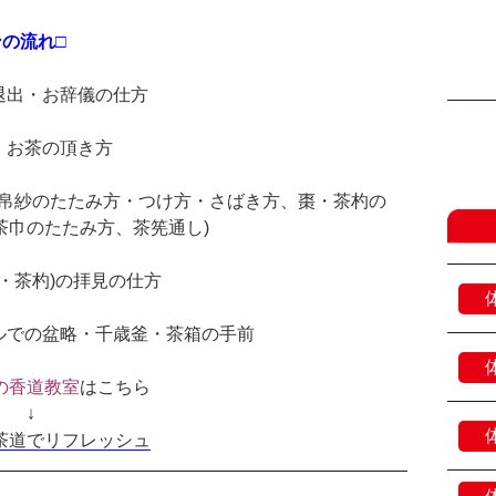
ンの流れ□
退出・お辞儀の仕方
・お茶の頂き方
(帛紗のたたみ方・つけ方・さばき方、棗・茶杓の
茶巾のたたみ方、茶筅通し)
棗・茶杓)の拝見の仕方
ルでの盆略・千歳釜・茶箱の手前
の香道教室
はこちら
↓
茶道でリフレッシュ