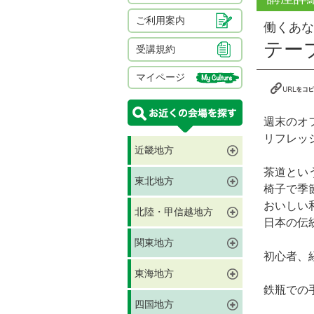
ご利用案内
働くあな
テー
受講規約
マイページ
週末のオ
リフレッ
近畿地方
茶道とい
東北地方
椅子で季
おいしい
北陸・甲信越地方
日本の伝
関東地方
初心者、
東海地方
鉄瓶での
四国地方