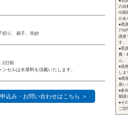
●受
の自
※講
があ
●受
77
子切り、扇子、帛紗
講座
す。
●受
費・
ん。
：2日前
●資
ャンセルは水屋料を頂戴いたします。
しま
●講座
座い
●参
申込み・お問い合わせはこちら ＞
開講
●そ
ご説