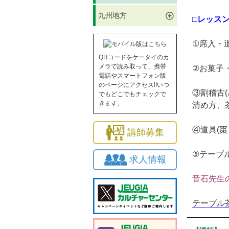
九州地方
□レッス
①席入・
QRコードをケータイのカ
メラで読み取って、携帯
②お菓子
電話やスマートフォン版
のページにアクセス!!いつ
③割稽古
でもどこでもチェックで
きます。
清め方、
④道具(
講師募集
⑤テーブ
求人情報
音石先生
テーブル