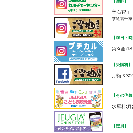
【講師】
音石智子
茶道裏千家
【曜日・時
第3(金)18
【受講料】
月額:3,3
【その他費
水屋料:月額
【定員】