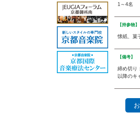
1～4名
【持参物】
懐紙、菓
【備考】
締め切り
以降のキ
お