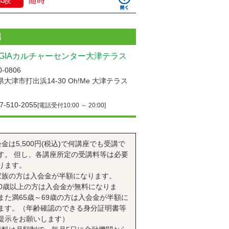
体験
随時
場
UGIAカルチャーセンター大津テラス
-0806
大津市打出浜14-30 Oh!Me 大津テラス
7-510-2055
[電話受付10:00 ～ 20:00]
会金は5,500円(税込)で何講座でも受講で
す。 但し、各講座所定の受講料等は必要
ります。
家族の方は入会金が半額になります。
70歳以上の方は入会金が無料になりま
また満65歳～69歳の方は入会金が半額に
ます。（年齢確認のできる身分証明書等
提示をお願いします）