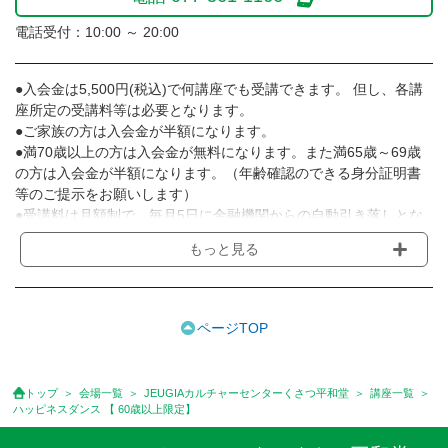
電話受付：10:00 ～ 20:00
●入会金は5,500円(税込)で何講座でも受講できます。 但し、各講
座所定の受講料等は必要となります。
●ご家族の方は入会金が半額になります。
●満70歳以上の方は入会金が無料になります。また満65歳～69歳
の方は入会金が半額になります。（年齢確認のできる身分証明書
等のご提示をお願いします）
●受講料は月額制で、毎月5日に金融機関からの自動引き落しとな
ります。
もっと見る
※講座によってはお支払い方法が異なる場合がありますのでご確認
ください。
●受講料には運営費として１講座につき月額770円(税込)が含まれ
ております。また一部の講座では別途傷害保険料も含まれており
ページTOP
ます。
●受講料には特に明記した場合の他は、教材費・材料費・その他費
用は含まれておりません。
トップ
会場一覧
JEUGIAカルチャーセンターくさつ平和堂
講座一覧
●資格認定講座の試験料・認定料などは別途要しますのでお問い合
ハッピネスダンス 【 60歳以上限定】
せください。
●講座は、月4回(週1回),月3回,2回,1回,臨時講座いろいろあります