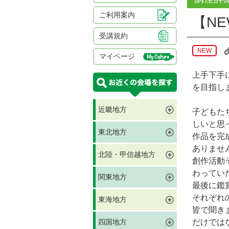
ご利用案内
【N
受講規約
NEW
マイページ
上手下手
を目指し
近畿地方
子どもた
しいと思
東北地方
作品を完
ありませ
北陸・甲信越地方
創作活動
わってい
関東地方
最後に鑑
それぞれ
東海地方
皆で聞き
四国地方
だけでは