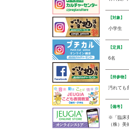
【対象】
小学生
【定員】
6名
【持参物】
汚れても
【備考】
※「臨床
（株）美