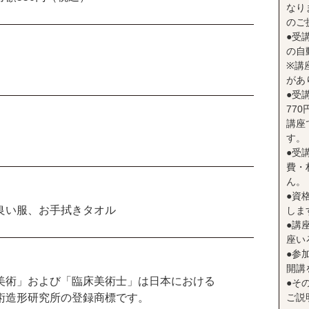
なり
のご
●受
の自
※講
があ
●受
77
講座
す。
●受
費・
ん。
●資
良い服、お手拭きタオル
しま
●講座
座い
●参
開講
美術」および「臨床美術士」は日本における
●そ
術造形研究所の登録商標です。
ご説