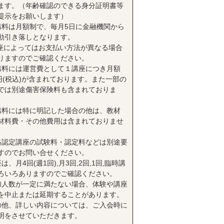
ます。（年齢確認のできる身分証明書等
提示をお願いします）
講料は月額制で、毎月5日に金融機関から
動引き落しとなります。
座によってはお支払い方法が異なる場合
りますのでご確認ください。
講料には運営費として１講座につき月額
0円(税込)が含まれております。また一部の
では別途傷害保険料も含まれておりま
講料には特に明記した場合の他は、教材
材料費・その他費用は含まれておりませ
格認定講座の試験料・認定料などは別途要
すのでお問い合せください。
は、月4回(週1回),月3回,2回,1回,臨時講
ろいろありますのでご確認ください。
加人数が一定に満たない場合、体験や講座
を中止または延期することがあります。
の他、詳しい内容については、ご入会時に
明をさせていただきます。