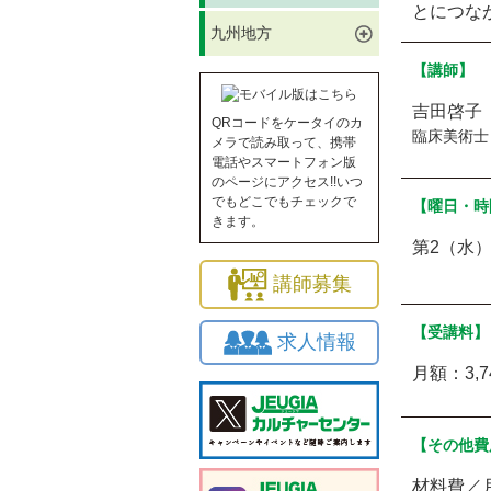
とにつな
九州地方
【講師】
吉田啓子
QRコードをケータイのカ
臨床美術士
メラで読み取って、携帯
電話やスマートフォン版
のページにアクセス!!いつ
でもどこでもチェックで
【曜日・時
きます。
第2（水）1
講師募集
【受講料】
求人情報
月額：3,7
【その他費
材料費／