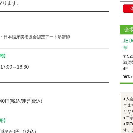
がります。
会
・日本臨床美術協会認定アート塾講師
JE
堂
間】
〒525
滋賀
7:00～18:30
4F
☎︎07
●入
40円(税込/運営費込)
きま
とな
●ご
用】
●満
す。
月額550円（税込）