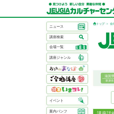
トップ
会
ニュース
講座検索
会場一覧
講座ジャンル
滋賀
草津市
イベント
案内パンフ
講座詳