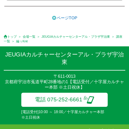
●2講座目を受講される場合は、新たに入会金のお支払いは必要あ
りません。
●受講料のお支払いは、ご指定の金融機関口座よりお引き落としさ
ページTOP
せて頂きます。※但し、ご入会時は、入会金と2ヵ月分の受講料を
郵便局にてお支払い願います。※講座によっては、お支払い方法
が異なる場合がありますのでご確認ください。
トップ
会場一覧
JEUGIAカルチャーセンターアル・プラザ宇治東
講座
●自動引き落としは、銀行・信用金庫・信用組合等の各種金融機関
一覧
編ぅKnit
のご指定の口座より毎月5日に当月分を引き落としさせていただき
ます。（5日が休日の場合は翌営業日）入会手続きの際、書類をお
JEUGIAカルチャーセンターアル・プラザ宇治
送りいたします。
東
●受講料には、材料費・教材費・テキスト代・コピー代などは含ま
れておりませんので別途お支払いください。
●一旦入金された受講料は原則的に返金できません。
〒611-0013
京都府宇治市菟道平町28番地の1【電話受付／十字屋カルチャ
●会員は何講座でも受講できます。但し、各講座所定の受講料等は
ー本部 ※土日祝休】
必要となります。
●ほとんどの講座は途中からでも受講できますが、講座によっては
電話 075-252-6661
カリキュラムの都合上、途中からの受講ができない講座もござい
ます。
[電話受付]10:00 ～ 18:00／十字屋カルチャー本部
●各講座とも定員が満員になり次第締め切ります。(以後予約待ち)
※土日祝休
●各講座とも所定の人数に満たない場合、又は講師の都合などによ
り、開講をお待ちいただくか、やむを得ず中止することがありま