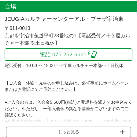
会場
JEUGIAカルチャーセンターアル・プラザ宇治東
〒611-0013
京都府宇治市菟道平町28番地の1【電話受付／十字屋カル
チャー本部 ※土日祝休】
電話 075-252-6661
電話受付：10:00 ～ 18:00／十字屋カルチャー本部※土日祝休
【ご入会・体験・見学のお申し込みは、必ず事前にホームページ
またはお電話にてご予約ください。】
●ご入会の方は、入会金5,500円(税込)と受講料を添えてお申込みく
ださい。※ただし、一部入会金の異なる講座がございますのでご
確認ください。
●会員のご家族の方は入会金が半額になります。（他の特典との併
用はできません）
もっと見る
●入会金は理由の如何を問わず、原則としてお返しできません。