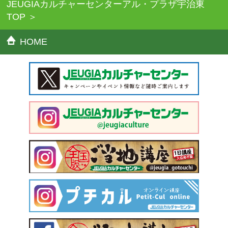
す。
JEUGIAカルチャーセンターアル・プラザ宇治東
●講師、講座内容、曜日、時間、受講料、教材費、使用教室等は都
TOP
合により変更することがあります。
HOME