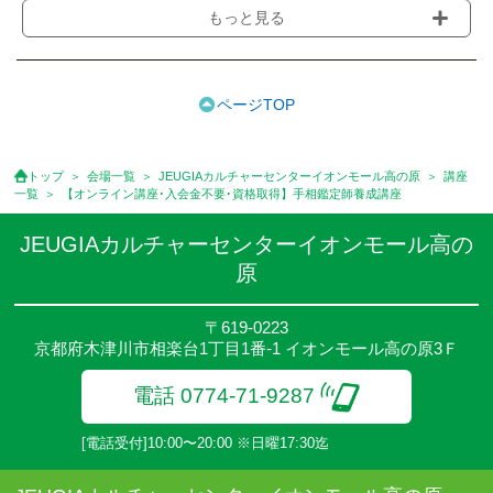
●受講料には運営費として１講座につき月額770円(税込)が含まれ
もっと見る
ております。また一部の講座では別途傷害保険料も含まれており
ます。［3ヵ月分前納制］
●受講料には特に明記した場合の他は、教材費・材料費・その他費
用は含まれておりません。
ページTOP
●資格認定講座の試験料・認定料などは別途要しますのでお問い合
せください。
●講座は、月4回(週1回),月3回,2回,1回,臨時講座いろいろあります
トップ
会場一覧
JEUGIAカルチャーセンターイオンモール高の原
講座
のでご確認ください。
一覧
【オンライン講座･入会金不要･資格取得】手相鑑定師養成講座
●参加人数が一定に満たない場合、体験や講座開講を中止または延
期することがあります。
JEUGIAカルチャーセンターイオンモール高の
●その他、詳しい内容については、ご入会時にご説明をさせていた
原
だきます。
〒619-0223
京都府木津川市相楽台1丁目1番-1 イオンモール高の原3Ｆ
電話 0774-71-9287
[電話受付]10:00〜20:00 ※日曜17:30迄