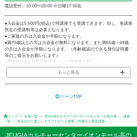
電話受付：10:00〜20:00 ※日曜17:30迄
●入会金は5,500円(税込)で何講座でも受講できます。但し、各講座
所定の受講料等は必要となります。
●ご家族の方は入会金が半額になります。
●満70歳以上の方は入会金が無料になります。また満65歳～69歳
の方は入会金が半額になります。（年齢確認のできる身分証明書
等のご提示をお願いします）
●受講料は3カ月前納制です。（一部講座を除く）
●受講料には運営費として１講座につき月額770円(税込)が含まれ
もっと見る
ております。また一部の講座では別途傷害保険料も含まれており
ます。［3ヵ月分前納制］
●受講料には特に明記した場合の他は、教材費・材料費・その他費
用は含まれておりません。
ページTOP
●資格認定講座の試験料・認定料などは別途要しますのでお問い合
せください。
●講座は、月4回(週1回),月3回,2回,1回,臨時講座いろいろあります
トップ
会場一覧
JEUGIAカルチャーセンターイオンモール高の原
講座
のでご確認ください。
一覧
知るほどに楽しいクラフトビール講座＜20歳以上限定講座＞
●参加人数が一定に満たない場合、体験や講座開講を中止または延
期することがあります。
JEUGIAカルチャーセンターイオンモール高の