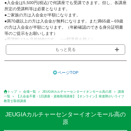
●入会金は5,500円(税込)で何講座でも受講できます。但し、各講座
所定の受講料等は必要となります。
●ご家族の方は入会金が半額になります。
●満70歳以上の方は入会金が無料になります。また満65歳～69歳
の方は入会金が半額になります。（年齢確認のできる身分証明書
等のご提示をお願いします）
●受講料は3カ月前納制です。（一部講座を除く）
●受講料には運営費として１講座につき月額770円(税込)が含まれ
もっと見る
ております。また一部の講座では別途傷害保険料も含まれており
ます。［3ヵ月分前納制］
●受講料には特に明記した場合の他は、教材費・材料費・その他費
用は含まれておりません。
ページTOP
●資格認定講座の試験料・認定料などは別途要しますのでお問い合
せください。
●講座は、月4回(週1回),月3回,2回,1回,臨時講座いろいろあります
トップ
会場一覧
JEUGIAカルチャーセンターイオンモール高の原
講座
のでご確認ください。
一覧
【入会金不要・1日講座・資格取得講座】【オンライン】発達障がいライフ
●参加人数が一定に満たない場合、体験や講座開講を中止または延
教育士取得講座
期することがあります。
●その他、詳しい内容については、ご入会時にご説明をさせていた
JEUGIAカルチャーセンターイオンモール高の
だきます。
原