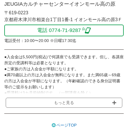
JEUGIAカルチャーセンターイオンモール高の原
〒619-0223
京都府木津川市相楽台1丁目1番-1 イオンモール高の原3Ｆ
電話 0774-71-9287
電話受付：10:00〜20:00 ※日曜17:30迄
●入会金は5,500円(税込)で何講座でも受講できます。但し、各講座
所定の受講料等は必要となります。
●ご家族の方は入会金が半額になります。
●満70歳以上の方は入会金が無料になります。また満65歳～69歳
の方は入会金が半額になります。（年齢確認のできる身分証明書
等のご提示をお願いします）
●受講料は3カ月前納制です。（一部講座を除く）
●受講料には運営費として１講座につき月額770円(税込)が含まれ
もっと見る
ております。また一部の講座では別途傷害保険料も含まれており
ます。［3ヵ月分前納制］
●受講料には特に明記した場合の他は、教材費・材料費・その他費
用は含まれておりません。
ページTOP