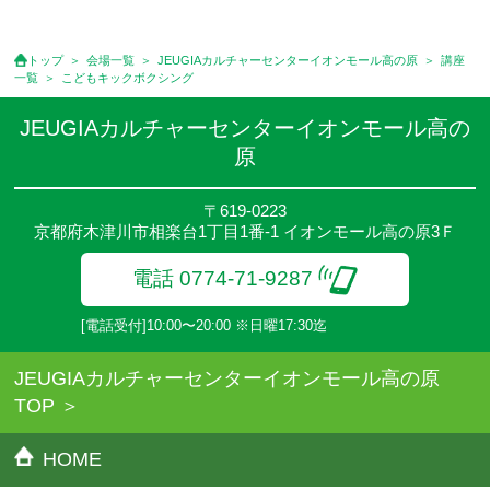
●資格認定講座の試験料・認定料などは別途要しますのでお問い合
せください。
●講座は、月4回(週1回),月3回,2回,1回,臨時講座いろいろあります
トップ
会場一覧
JEUGIAカルチャーセンターイオンモール高の原
講座
のでご確認ください。
一覧
こどもキックボクシング
●参加人数が一定に満たない場合、体験や講座開講を中止または延
期することがあります。
JEUGIAカルチャーセンターイオンモール高の
●その他、詳しい内容については、ご入会時にご説明をさせていた
原
だきます。
〒619-0223
京都府木津川市相楽台1丁目1番-1 イオンモール高の原3Ｆ
電話 0774-71-9287
[電話受付]10:00〜20:00 ※日曜17:30迄
JEUGIAカルチャーセンターイオンモール高の原
TOP
HOME