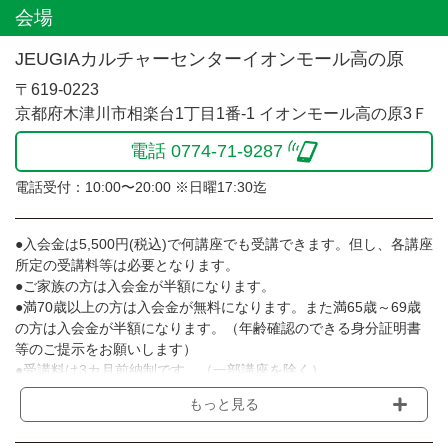
会場
JEUGIAカルチャーセンターイオンモール高の原
〒619-0223
京都府木津川市相楽台1丁目1番-1 イオンモール高の原3Ｆ
電話 0774-71-9287
電話受付：10:00〜20:00 ※日曜17:30迄
●入会金は5,500円(税込)で何講座でも受講できます。但し、各講座
所定の受講料等は必要となります。
●ご家族の方は入会金が半額になります。
●満70歳以上の方は入会金が無料になります。また満65歳～69歳
の方は入会金が半額になります。（年齢確認のできる身分証明書
等のご提示をお願いします）
●受講料は3カ月前納制です。（一部講座を除く）
●受講料には運営費として１講座につき月額770円(税込)が含まれ
もっと見る
ております。また一部の講座では別途傷害保険料も含まれており
ます。［3ヵ月分前納制］