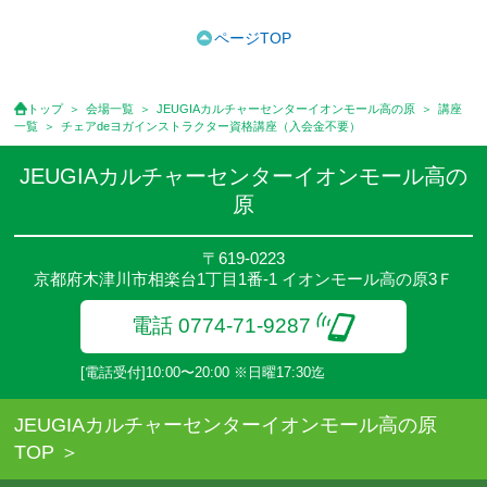
●受講料には特に明記した場合の他は、教材費・材料費・その他費
用は含まれておりません。
ページTOP
●資格認定講座の試験料・認定料などは別途要しますのでお問い合
せください。
●講座は、月4回(週1回),月3回,2回,1回,臨時講座いろいろあります
トップ
会場一覧
JEUGIAカルチャーセンターイオンモール高の原
講座
のでご確認ください。
一覧
チェアdeヨガインストラクター資格講座（入会金不要）
●参加人数が一定に満たない場合、体験や講座開講を中止または延
期することがあります。
JEUGIAカルチャーセンターイオンモール高の
●その他、詳しい内容については、ご入会時にご説明をさせていた
原
だきます。
〒619-0223
京都府木津川市相楽台1丁目1番-1 イオンモール高の原3Ｆ
電話 0774-71-9287
[電話受付]10:00〜20:00 ※日曜17:30迄
JEUGIAカルチャーセンターイオンモール高の原
TOP