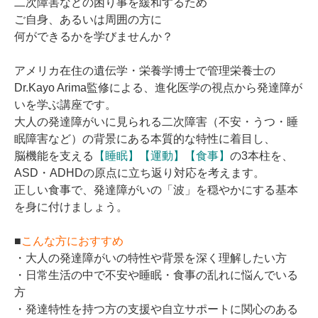
二次障害などの困り事を緩和するため
ご自身、あるいは周囲の方に
何ができるかを学びませんか？
アメリカ在住の遺伝学・栄養学博士で管理栄養士の
Dr.Kayo Arima監修による、進化医学の視点から発達障が
いを学ぶ講座です。
大人の発達障がいに見られる二次障害（不安・うつ・睡
眠障害など）の背景にある本質的な特性に着目し、
脳機能を支える
【睡眠】【運動】【食事】
の3本柱を、
ASD・ADHDの原点に立ち返り対応を考えます。
正しい食事で、発達障がいの「波」を穏やかにする基本
を身に付けましょう。
■
こんな方におすすめ
・大人の発達障がいの特性や背景を深く理解したい方
・日常生活の中で不安や睡眠・食事の乱れに悩んでいる
方
・発達特性を持つ方の支援や自立サポートに関心のある