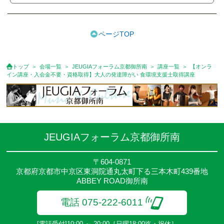
●受講料は月額制で、毎月5日に当月分口座引き落としとなりま
す。
※講座によってはお支払い方法が異なる場合がありますのでご確認
ページTOP
下さい。
●受講料には運営費として１講座につき月額770円(税込)が含まれ
ております。また一部の講座では別途傷害保険料も含まれており
トップ
会場一覧
JEUGIAフォーラム京都御所南
講座一覧
【オンラ
ます。
イン講座・入会金不要・資格取得】大人の発達障がい 食環境支援士取得講座
● 受講料には特に明記した場合の他は、教材費・材料費・その他費
用は含まれておりません。
●資格認定講座の試験料・認定料などは別途要しますのでお問い合
せください。
●講座は、月4回（週1回）、月3回、2回、1回、臨時講座いろいろ
ありますのでご確認ください。
JEUGIAフォーラム京都御所南
●参加人数が一定に満たない場合、体験や講座開講を中止または延
期することがあります。
〒604-0871
● その他、詳しい内容については、ご入会時にご説明をさせていた
京都府京都市中京区東洞院通丸太町下る三本木町439番地
だきます。
ABBEY ROAD御所南
電話 075-222-6011
[電話受付]10:00 ～ 20:00［日曜18:00迄・祝休］