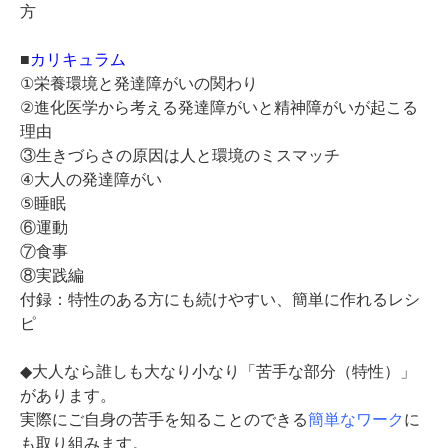
方
■
カリキュラム
①栄養環境と発達障がいの関わり
②進化医学から考える発達障がいと精神障がいが起こる
理由
③生きづらさの原因は人と環境のミスマッチ
④大人の発達障がい
⑤睡眠
⑥運動
⑦食事
⑧実践編
付録：特性のある方にも続けやすい、簡単に作れるレシ
ピ
◆大人なら誰しも大なり小なり「苦手な部分（特性）」
があります。
実際にご自身の苦手を知ることのできる
簡単なワーク
に
も取り組みます。