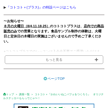
▶︎
『コトコト＋(プラス)』の特設ページはこちら
〜
お知らせ〜
８月の火曜日（8/4,11,18,25）
のコトコトプラスは、
店内での商品
販売のみ
での営業となります。食品サンプル制作の体験は、火曜
日と定休日の木曜日の実施はございませんので予めご了承くださ
い。
●コトコトプラスでのレッスンは入会金不要でご受講いただけま
す。
もっと見る
●受講料には、教材費・材料費・その他費用が含まれております。
●日程は講座により異なりますのでご確認ください。
●講師の急病・事故、天災地変のため、やむを得ず体験レッスンを
中止する場合は、体験料を返金させていただきます。
ページTOP
●体験料のお支払いは、Web決済(カード払いかコンビニ払いのど
ちらか)をお選びいただき、申込締切日までに完了をお願いしま
す。（お申込後にご案内いたします）
トップ
講座一覧
コトコト＋『かわいいねこパフェをつくろう』 オリジナ
●お支払い完了後の、当日キャンセル・途中入室（遅刻）・途中退
ルステッカーもらってにゃ〜！
室が理由による受講料の返金は出来ません。
●体験前々日の19時(営業時間内)までにご連絡をいただいた場合は