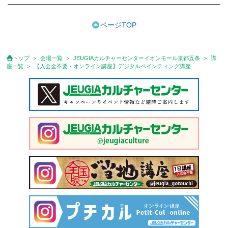
●受講料には特に明記した場合の他は、教材費・材料費・その他費
用は含まれておりません。
ページTOP
●資格認定講座の試験料・認定料などは別途要しますのでお問い合
せください。
●講座は、月4回(週1回),月3回,2回,1回,臨時講座いろいろあります
トップ
会場一覧
JEUGIAカルチャーセンターイオンモール京都五条
講
のでご確認ください。
座一覧
【入会金不要・オンライン講座】デジタルペインティング講座
●参加人数が一定に満たない場合、体験や講座開講を中止または延
期することがあります。
●その他、詳しい内容については、ご入会時にご説明をさせていた
だきます。