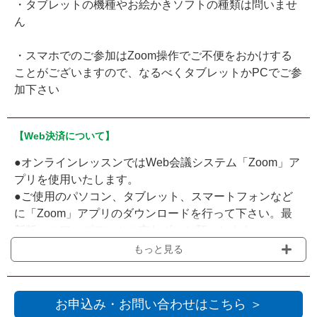
・タブレットの機種やお絵かきソフトの種類は問いませ
ん
・スマホでのご参加はZoom操作でご不便をおかけする
ことがございますので、なるべくタブレットかPCでご参
加下さい
【Web決済について】
●オンラインレッスンではWeb会議システム「Zoom」ア
プリを使用いたします。
●ご使用のパソコン、タブレット、スマートフォンなど
に「Zoom」アプリのダウンロードを行って下さい。最
新版へのアップデートも忘れずにお願いします。
●レッスンの受講に関する、インターネット通信料金・
もっと見る
接続料金は、お客様のご負担となります。
●お客様の通信環境や通信機器、あるいは「Zoom」サー
ビス自体の不具合により、レッスンの受講に支障をきた
お申込み・お問い合わせはこちら ＞
した場合、当社は責任を負いかねます。受講料の返金は