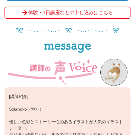
致しかねますのでご了承下さい。
体験・1日講座などの申し込みはこちら
●受講料のお支払いは、銀行口座振込、教室受付窓口の
どちらかをお選びいただき、申込締切日までに完了をお
願いします。（お申込後にご案内いたします）
●お支払い完了の確認ができましたら、「Zoom」接続用
URL、パスワードを「ご案内メール」にて送信させてい
ただきます。
●お支払い完了後の、当日キャンセル・途中入室（遅
刻）・途中退室が理由による受講料の返金は出来ませ
ん。
●開講人数に満たない場合により、やむを得ずレッスン
を中止する場合は、受講料を返金させていただきます。
●講師の急病・事故、天災地変のため、やむを得ずレッ
[講師紹介]
スンを中止する場合は、日程を振り替えレッスンを行い
ます。
Solanoko（ｿﾗﾉｺ）
●その他、詳しい内容については、お申込時にご案内い
優しい色彩とストーリー性のあるイラストが人気のイラスト
たします
レーター。
デジタル作画ながら、まるでアナログのようなぬくもりある