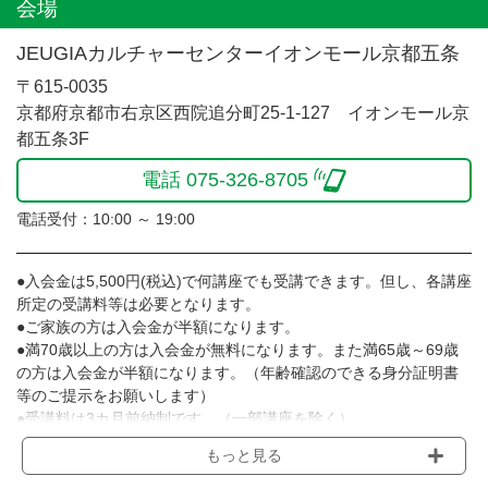
会場
JEUGIAカルチャーセンターイオンモール京都五条
〒615-0035
京都府京都市右京区西院追分町25-1-127 イオンモール京
都五条3F
電話 075-326-8705
電話受付：10:00 ～ 19:00
●入会金は5,500円(税込)で何講座でも受講できます。但し、各講座
所定の受講料等は必要となります。
●ご家族の方は入会金が半額になります。
●満70歳以上の方は入会金が無料になります。また満65歳～69歳
の方は入会金が半額になります。（年齢確認のできる身分証明書
等のご提示をお願いします）
●受講料は3カ月前納制です。（一部講座を除く）
●受講料には運営費として１講座につき月額770円(税込)が含まれ
もっと見る
ております。また一部の講座では別途傷害保険料も含まれており
ます。［3ヵ月分前納制］