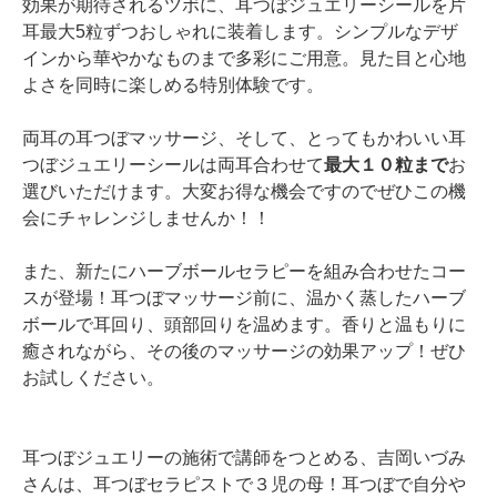
効果が期待されるツボに、耳つぼジュエリーシールを片
耳最大5粒ずつおしゃれに装着します。シンプルなデザ
インから華やかなものまで多彩にご用意。見た目と心地
よさを同時に楽しめる特別体験です。
両耳の耳つぼマッサージ、そして、とってもかわいい耳
つぼジュエリーシールは両耳合わせて
最大１０粒まで
お
選びいただけます。大変お得な機会ですのでぜひこの機
会にチャレンジしませんか！！
また、新たにハーブボールセラピーを組み合わせたコー
スが登場！耳つぼマッサージ前に、温かく蒸したハーブ
ボールで耳回り、頭部回りを温めます。香りと温もりに
癒されながら、その後のマッサージの効果アップ！ぜひ
お試しください。
耳つぼジュエリーの施術で講師をつとめる、吉岡いづみ
さんは、耳つぼセラピストで３児の母！耳つぼで自分や