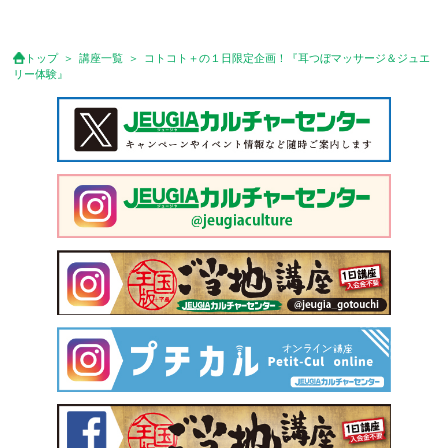
●体験料のお支払いは、Web決済(カード払いかコンビニ払いのど
ちらか)をお選びいただき、申込締切日までに完了をお願いしま
す。（お申込後にご案内いたします）
トップ
講座一覧
コトコト＋の１日限定企画！『耳つぼマッサージ＆ジュエ
●お支払い完了後の、当日キャンセル・途中入室（遅刻）・途中退
リー体験』
室が理由による受講料の返金は出来ません。
●体験前々日の19時(営業時間内)までにご連絡をいただいた場合は
キャンセル料は発生いたしませんが、営業時間終了後(19時以降)ま
た当日キャンセルの場合は、予定していた体験料金の50％をキャ
ンセル料としてお支払い願います。
●参加人数が一定に満たない場合、体験を中止または延期すること
があります。