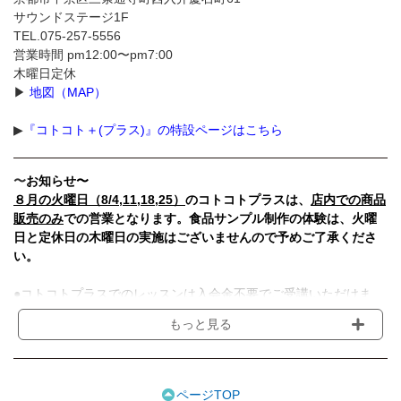
サウンドステージ1F
TEL.075-257-5556
営業時間 pm12:00〜pm7:00
木曜日定休
▶︎
地図（MAP）
▶︎
『コトコト＋(プラス)』の特設ページはこちら
〜
お知らせ〜
８月の火曜日（8/4,11,18,25）
のコトコトプラスは、
店内での商品
販売のみ
での営業となります。食品サンプル制作の体験は、火曜
日と定休日の木曜日の実施はございませんので予めご了承くださ
い。
●コトコトプラスでのレッスンは入会金不要でご受講いただけま
す。
もっと見る
●受講料には、教材費・材料費・その他費用が含まれております。
●日程は講座により異なりますのでご確認ください。
●講師の急病・事故、天災地変のため、やむを得ず体験レッスンを
中止する場合は、体験料を返金させていただきます。
ページTOP