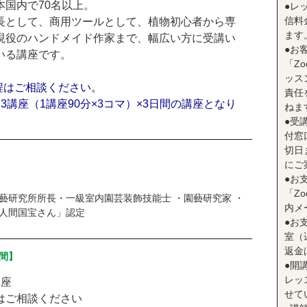
本国内で70名以上。
●レ
信料
長として、商用ツールとして、植物初心者から専
ます
現役のハンドメイド作家まで、幅広い方に受講い
●お
いる講座です。
「Z
ッス
程はご相談ください。
責任
3講座（1講座90分×3コマ）×3日間の講座となり
ねま
●受
付窓
切日
にご
●お
「Z
藝研究所所長・一級室内園芸装飾技能士 ・園藝研究家 ・
内メ
人間国宝さん」認定
●お
室（
返金
間】
●開
レッ
講座
せて
はご相談ください