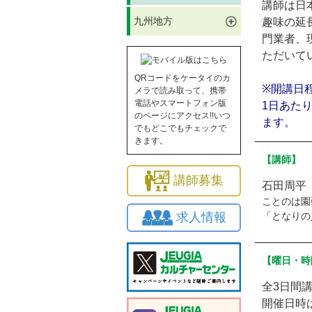
講師は日
九州地方
趣味の延
門業者、
ただいて
QRコードをケータイのカ
※開講日
メラで読み取って、携帯
電話やスマートフォン版
1日あたり
のページにアクセス!!いつ
ます。
でもどこでもチェックで
きます。
【講師】
講師募集
石田周平
ことのは園
求人情報
「となりの
【曜日・時
全3日間
開催日時