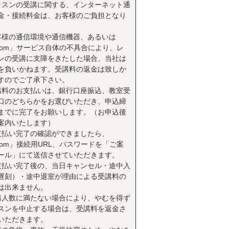
ッスンの受講に関する、インターネット通
金・接続料金は、お客様のご負担となり
。
客様の通信環境や通信機器、あるいは
oom」サービス自体の不具合により、レ
ンの受講に支障をきたした場合、当社は
を負いかねます。受講料の返金は致しか
すのでご了承下さい。
講料のお支払いは、銀行口座振込、教室受
口のどちらかをお選びいただき、申込締
までに完了をお願いします。（お申込後
案内いたします）
支払い完了の確認ができましたら、
oom」接続用URL、パスワードを「ご案
ール」にて送信させていただきます。
支払い完了後の、当日キャンセル・途中入
遅刻）・途中退室が理由による受講料の
は出来ません。
講人数に満たない場合により、やむを得ず
スンを中止する場合は、受講料を返金さ
いただきます。