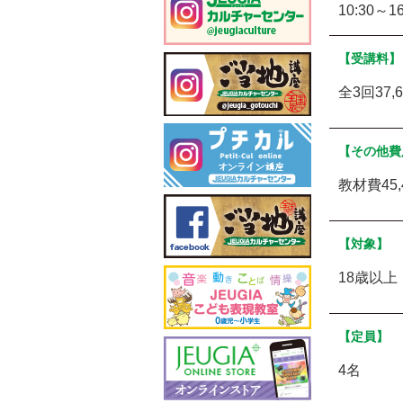
10:30～
【受講料】
全3回37,
【その他費
教材費45,
【対象】
18歳以上
【定員】
4名