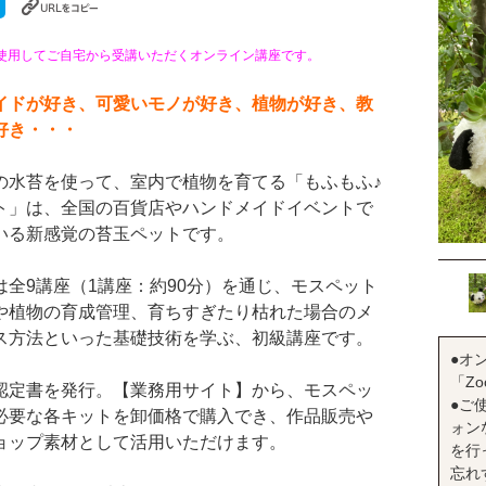
を使用してご自宅から受講いただくオンライン講座です。
イドが好き、可愛いモノが好き、植物が好き、教
好き・・・
の水苔を使って、室内で植物を育てる「もふもふ♪
ト」は、全国の百貨店やハンドメイドイベントで
いる新感覚の苔玉ペットです。
は全9講座（1講座：約90分）を通じ、モスペット
や植物の育成管理、育ちすぎたり枯れた場合のメ
ス方法といった基礎技術を学ぶ、初級講座です。
●オ
「Z
認定書を発行。【業務用サイト】から、モスペッ
●ご
必要な各キットを卸価格で購入でき、作品販売や
ォン
ョップ素材として活用いただけます。
を行
忘れ