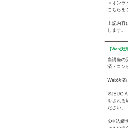
＜オンラ
こちらを
上記内容
します。
【Web決
当講座の
済・コン
Web決
※JEU
をされる
ださい。
※申込締