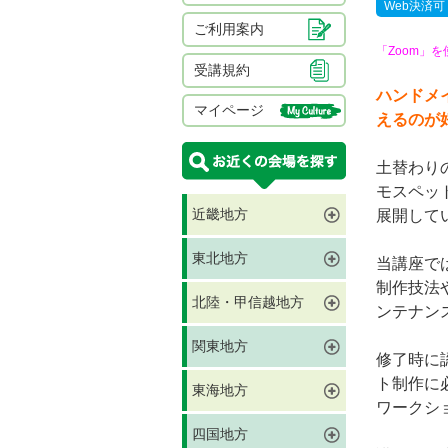
Web決済可
ご利用案内
「Zoom」
受講規約
ハンドメ
マイページ
えるのが
土替わり
モスペッ
近畿地方
展開して
東北地方
当講座で
制作技法
北陸・甲信越地方
ンテナン
関東地方
修了時に
ト制作に
東海地方
ワークシ
四国地方