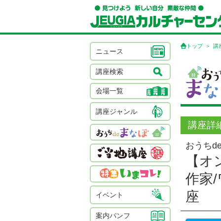
トップ
講
ニュース
講座検索
会場一覧
講座ジャンル
講座詳
おうちd
【オ
作家
座
イベント
案内パンフ