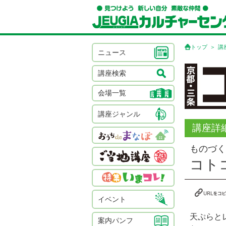
トップ
講
ニュース
講座検索
会場一覧
講座ジャンル
講座詳
ものづく
コト
イベント
天ぷらと
案内パンフ