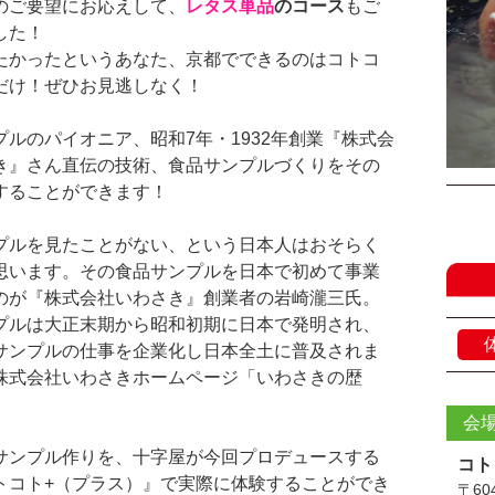
のご要望にお応えして、
レタス単品
のコース
もご
した！
たかったというあなた、京都でできるのはコトコ
だけ！ぜひお見逃しなく！
プルのパイオニア、昭和7年・1932年創業『株式会
き』さん直伝の技術、食品サンプルづくりをその
することができます！
プルを見たことがない、という日本人はおそらく
思います。その食品サンプルを日本で初めて事業
のが『株式会社いわさき』創業者の岩崎瀧三氏。
プルは大正末期から昭和初期に日本で発明され、
サンプルの仕事を企業化し日本全土に普及されま
株式会社いわさきホームページ「いわさきの歴
）
会
サンプル作りを、十字屋が今回プロデュースする
コト
トコト+（プラス）』で実際に体験することができ
〒604