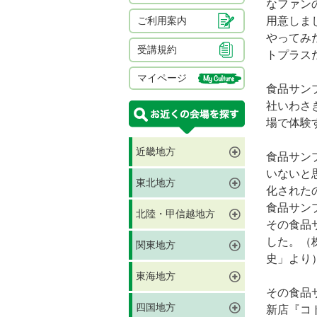
なファン
ご利用案内
用意しま
やってみ
受講規約
トプラス
マイページ
食品サン
社いわさ
場で体験
近畿地方
食品サン
いないと
東北地方
化された
食品サン
北陸・甲信越地方
その食品
した。（
関東地方
史」より
東海地方
その食品
四国地方
新店『コ