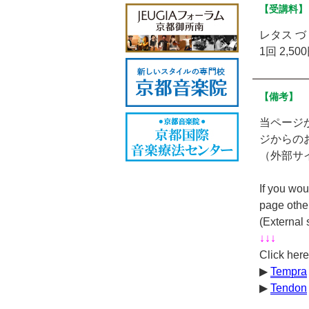
【受講料】
レタス づ
1回 2,50
【備考】
当ページ
ジからの
（外部サ
If you wou
page other
(External s
↓↓↓
Click here
▶︎
Tempra
▶︎
Tendon