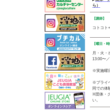
ら）
【講師】
コトコト+
【曜日・時
月・火・
13:00〜／
※実施曜
※プライ
同での体
※団体・
い。