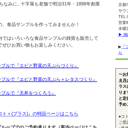
ちなみに.. 十字屋も老舗で明治31年・1898年創業
京都
サウ
TEL.
営業時
の、食品サンプルを作ってみませんか！
木曜
▶︎ 
内ではいろいろな食品サンプルの雑貨も販売して
でぜひお買い物もお楽しみください。
▶︎
『
ら
ンプルで『エビと野菜の天ぷらづくり』
〜
お
ンプルで『エビと野菜の天ぷら＋レタスづくり』
８月の
ラス
りま
ンプルで『天丼をつくろう』
と定
予め
コト＋(プラス)』の特設ページはこちら
●コ
ご受
グループでのご予約承ります（案内ページはこち