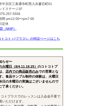
市中京区三条通寺町西入弁慶石町61
ンドステージ1F
075-257-5556
間 pm12:00〜pm7:00
日定休
地図（MAP）
コトコト＋(プラス)』の特設ページはこち
知らせ〜
火曜日（8/4,11,18,25）
のコトコトプ
は、
店内での商品販売のみ
での営業とな
す。食品サンプル制作の体験は、火曜日
休日の木曜日の実施はございませんので
ご了承ください。
トコトプラスでのレッスンは入会金不要で
講いただけます。