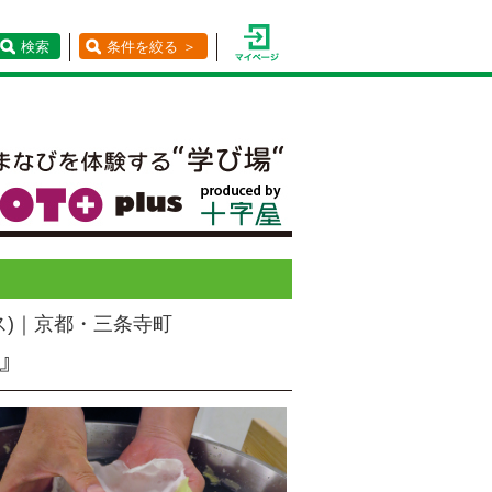
検索
条件を絞る ＞
ス)｜京都・三条寺町
』