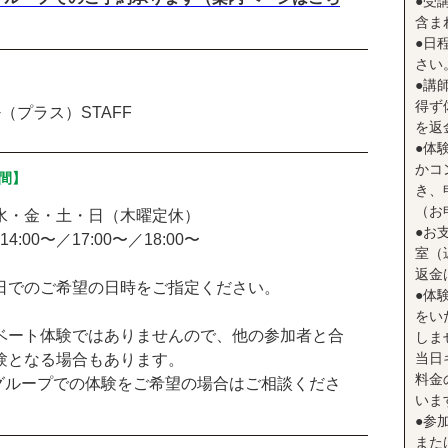
●受
含ま
●日
さい
●講
得ず
（プラス）STAFF
を返
●体
かコ
間】
き、
（お
水・金・土・日（木曜定休）
●お
14:00〜／17:00〜／18:00〜
室（
返金
日でのご希望の日時をご指定ください。
●体
をい
ベート体験ではありませんので、他の参加者と合
しま
当日
験となる場合もあります。
料金
グループでの体験をご希望の場合はご相談くださ
いま
●参
また