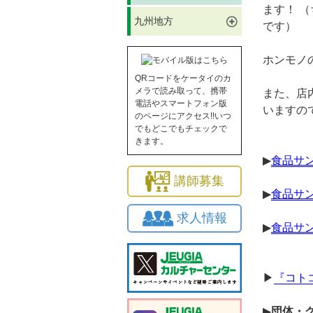
ます！ （
九州地方
です）
ホンモノ
QRコードをケータイのカ
メラで読み取って、携帯
また、店
電話やスマートフォン版
いますの
のページにアクセス!!いつ
でもどこでもチェックで
きます。
▶︎
食品サ
講師募集
▶︎
食品サ
求人情報
▶︎
食品サ
▶︎
『コト
▶︎
団体・