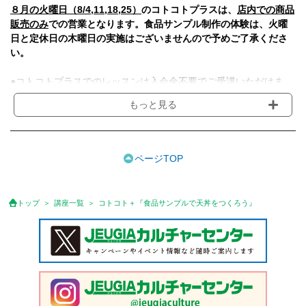
８月の火曜日（8/4,11,18,25）
のコトコトプラスは、
店内での商品
販売のみ
での営業となります。食品サンプル制作の体験は、火曜
日と定休日の木曜日の実施はございませんので予めご了承くださ
い。
●コトコトプラスでのレッスンは入会金不要でご受講いただけま
す。
もっと見る
●受講料には、教材費・材料費・その他費用が含まれております。
●日程は講座により異なりますのでご確認ください。
●講師の急病・事故、天災地変のため、やむを得ず体験レッスンを
中止する場合は、体験料を返金させていただきます。
ページTOP
●体験料のお支払いは、Web決済(カード払いかコンビニ払いのど
ちらか)をお選びいただき、申込締切日までに完了をお願いしま
す。（お申込後にご案内いたします）
トップ
講座一覧
コトコト＋『食品サンプルで天丼をつくろう』
●お支払い完了後の、当日キャンセル・途中入室（遅刻）・途中退
室が理由による受講料の返金は出来ません。
●体験前々日の19時(営業時間内)までにご連絡をいただいた場合は
キャンセル料は発生いたしませんが、営業時間終了後(19時以降)ま
た当日キャンセルの場合は、予定していた体験料金の50％をキャ
ンセル料としてお支払い願います。
●参加人数が一定に満たない場合、体験を中止または延期すること