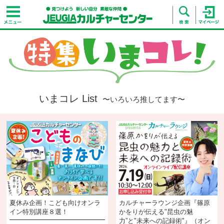
いまコレ List
〜いろいろ推してます〜
夏休み企画！こども向けオンラ
カルチャーラウンジ企画『篠原
イン特別講座８選！
かをりが伝える"昆虫の魅
力”と"未来への記録術"』（オン