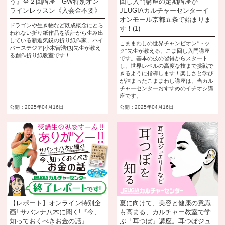
う』全２回講座 GW特別オン
回し入門講座の定期講座が
ラインレッスン《入会金不要》
JEUGIAカルチャーセンターイ
オンモール京都五条で始まりま
ドラゴンや生き物など既成概念にとら
す！(1)
われない折り紙作品を設計から生み出
している新進気鋭の折り紙作家、ハイ
こままわしの世界チャンピオン“トッ
パーステジア[小木曽浩也]先生が教え
ク“先生が教える、こま回し入門講座
る創作折り紙教室です！
です。基本の技の習得からスタート
し、世界レベルの高度な技まで挑戦で
きるように指導します！楽しさと学び
が詰まったこままわし講座は、当カル
チャーセンターおすすめのイチオシ講
座です。
公開：2025年04月16日
公開：2025年04月16日
【レポート】オンライン特別企
夏に向けて、美容と健康の意識
画! サバンナ八木に聞く!『今、
も高まる、カルチャー教室で学
知っておくべきお金の話』
ぶ「耳つぼ」講座。耳つぼジュ