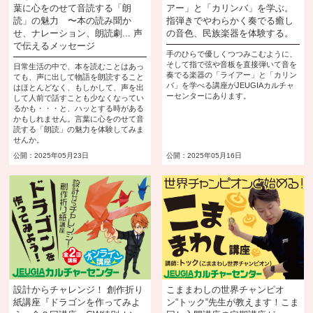
葉に心をのせて音読する「朗
アー」と「カリンバ」を学ぶ。
読」の魅力 〜本の読み聞か
指弾きでやわらかく奏でる癒し
せ、ナレーション、朗読劇... 声
の音色、民族楽器を体験する。
で伝えるメッセージ
手のひらで優しくつつみこむように、
そして指で弦や音板を直接弾いて音を
日常生活の中で、本を読むことはあっ
奏でる楽器の「ライアー」と「カリン
ても、声に出して物語を朗読すること
バ」を学べる講座がJEUGIAカルチャ
はほとんどなく、もしかして、声を出
ーセンターにあります。
して人前で話すことも少なくなってい
るかも・・・と、ハッとする時がある
かもしれません。言葉に心をのせて音
読する「朗読」の魅力を体験してみま
せんか。
公開：2025年05月23日
公開：2025年05月16日
設計からチャレンジ！ 創作折り
こままわしの世界チャンピオ
紙講座『ドラゴンを作ってみよ
ン“トック“先生が教えます！こま