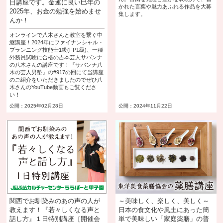
日講座です。金運に良い巳年の
かれた言葉や魅力あふれる作品を大募
2025年、お金の勉強を始めませ
集します。
んか！
オンラインで八木さんと教室を繋ぐ中
継講座！2024年にファイナンシャル・
プランニング技能士1級(FP1級)、一種
外務員試験に合格の吉本芸人サバンナ
の八木さんの講座です！『サバンナ八
木の芸人男塾』の#917の回にて当講座
のご紹介をいただきましたのでぜひ八
木さんのYouTube動画もご覧くださ
い！
公開：2025年02月28日
公開：2024年11月22日
関西でお馴染みのあの声の人が
～美味しく、楽しく、美しく～
教えます！『若々しくなる声と
日本の食文化や風土にあった簡
話し方』１日特別講座［開催会
単で美味しい「家庭薬膳」の普