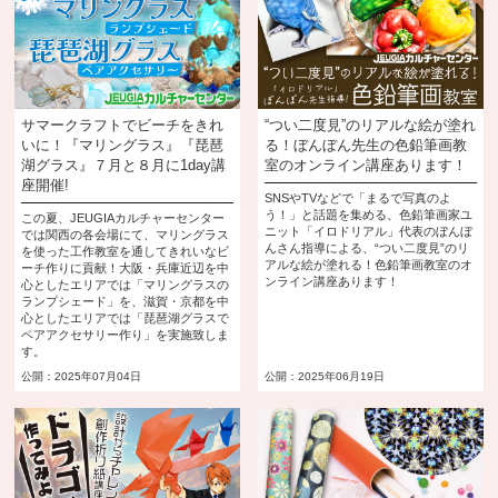
サマークラフトでビーチをきれ
“つい二度見”のリアルな絵が塗れ
いに！『マリングラス』『琵琶
る！ぼんぼん先生の色鉛筆画教
湖グラス』７月と８月に1day講
室のオンライン講座あります！
座開催!
SNSやTVなどで「まるで写真のよ
う！」と話題を集める、色鉛筆画家ユ
この夏、JEUGIAカルチャーセンター
ニット「イロドリアル」代表のぼんぼ
では関西の各会場にて、マリングラス
んさん指導による、“つい二度見”のリ
を使った工作教室を通してきれいなビ
アルな絵が塗れる！色鉛筆画教室のオ
ーチ作りに貢献！大阪・兵庫近辺を中
ンライン講座あります！
心としたエリアでは「マリングラスの
ランプシェード」を、滋賀・京都を中
心としたエリアでは「琵琶湖グラスで
ペアアクセサリー作り」を実施致しま
す。
公開：2025年07月04日
公開：2025年06月19日