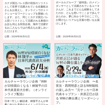
ボーカルグループ『超特急』のメイン
カナダ国立バレエ団の現役のソリスト
ダンサーとして活躍されているユーキ
として世界で活躍されている佐藤航太
さんが、これまでどんな経験をしてき
さんをお迎えし、オンラインでのトー
たのか、どんな想いでここまで歩んで
クショー＆ワークショップを開催いた
きたのか。夢に向かう中でのここでし
します。また、同じくカナダ国立バレ
か聞けないリアルな言葉や想いをお届
エ団ソリストとして活躍される奥様の
けします。
お話も伺える特別企画。海外で活躍す
るお二人ならではの視点もお楽しみい
ただけます。
公開：2026年06月01日
公開：2026年06月01日
カルチャーラウンジ企画『W杯
カルチャーラウンジ企画 〜名
が10倍面白くなる！林陵平の日
実況・西岡明彦と語るW杯観戦
本代表直前大分析』（オンライ
の楽しみ方〜『元サッカー日本
ンライブ配信）
代表キャプテン・井原正巳が語
る W杯の舞台裏とリーダーシッ
日本一忙しい解説者、林陵平さんが本
プ』
番に向けた直前のタイミングでグルー