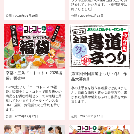
話をしていただきます。《※当講座は
終了しました》
公開：2026年01月19日
公開：2026年01月15日
京都・三条『コトコト＋ 2026福
第10回全国書道まつり・冬! 作
袋』販売中！
品大募集!!
12/20(土)より『コトコト＋ 2026福
字の上手さを競う書道展ではありませ
袋』販売中！コトコト＋で取り扱いの
ん。自由な発想と豊かな表現力で、書
商品をお得な特別セットで４種類ご用
かれた言葉や魅力あふれる作品を大募
意しております！メール・インスタ
集します。
DM・店頭・お電話でのご予約も承り
ます。
公開：2025年12月17日
公開：2025年11月14日