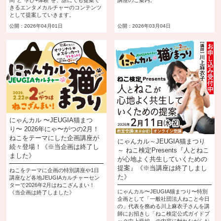
きるエンタメカルチャーのコンテンツ
として提案していきます。
公開：2026年04月01日
公開：2026年03月04日
にゃんカル 〜JEUGIA猫まつ
り〜 2026年にゃ〜がつの2月！
ねこをテーマにした企画講座が
にゃんカル～JEUGIA猫まつり
続々登場！《※当企画は終了し
～ ねこ検定Presents『人とねこ
ました》
が心地よく共生していくための
提案』《※当講座は終了しまし
ねこをテーマに企画の特別講座や1日
た》
講座など各地JEUGIAカルチャーセン
ターで2026年2月はねこざんまい！
にゃんカル〜JEUGIA猫まつり〜特別
《当企画は終了しました》
企画として「一般社団法人ねこと今日
の」代表を務める川上麻衣子さんを講
師にお招きし「ねこ検定公式ガイドブ
ック中上級編」の内容に触れながらお