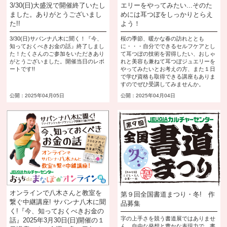
3/30(日)大盛況で開催終了いたし
エリーをやってみたい...そのた
ました。ありがとうございまし
めには耳つぼをしっかりとらえ
た!!
よう！
3/30(日)サバンナ八木に聞く！『今、
桜の季節、暖かな春の訪れととも
知っておくべきお金の話』終了しまし
に・・・自分でできるセルフケアとし
た！たくさんのご参加をいただきあり
て耳つぼの技術を習得したい、おしゃ
がとうございました。開催当日のレポ
れと美容も兼ねて耳つぼジュエリーを
ートです!!
やってみたいとお考えの方、また１日
で学び資格も取得できる講座もありま
すのでぜひ受講してみませんか。
公開：2025年04月05日
公開：2025年04月04日
オンラインで八木さんと教室を
第９回全国書道まつり・冬! 作
繋ぐ中継講座! サバンナ八木に聞
品募集
く!『今、知っておくべきお金の
字の上手さを競う書道展ではありませ
話』2025年3月30日(日)開催の１
ん。自由な発想と豊かな表現力で、書