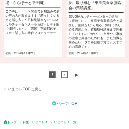
場：ららぽーと甲子園］
及に取り組む『東洋美食薬膳協
会の薬膳講座』
この声は・・・!? 関西でお馴染みのあ
の声の人が教えます！『若々しくなる
JEUGIAカルチャーセンターの各地
声と話し方』１日特別講座をJEUGIA
（現地）にて、東洋美食薬膳協会と提
カルチャーセンターららぽーと甲子園
携し、薬膳を1から知る、気軽に楽し
で開催します。［講師］下間都代子
める講座から、資格取得講座まで開催
（声・話し方の総合プロデューサー）
していますのでぜひ、ご自身やご家族
の健康と美容のためにも、また知識を
高めたい、プロを目指す方にもおすす
めの講座です。
公開：2024年11月21日
公開：2024年10月02日
1
2
▶︎
＜ いまコレTOPに戻る
ページTOP
トップ
特集・いまコレ！
いまコレ！一覧