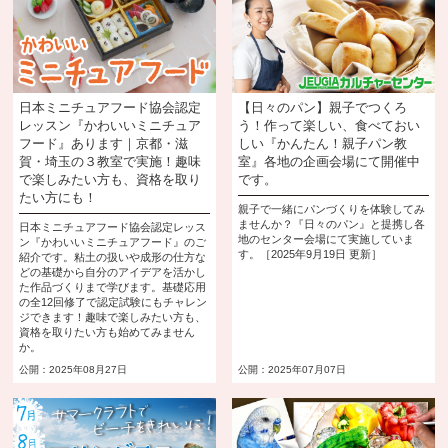
日本ミニチュアフード協会認定
【日々のパン】親子でつくろ
レッスン『かわいいミニチュア
う！作って楽しい、食べておい
フード』あります｜京都・滋
しい『かんたん！親子パン教
賀・埼玉の３教室で実施！趣味
室』各地の企画会場にて開催中
で楽しみたい方も、資格を取り
です。
たい方にも！
親子で一緒にパンづくりを体験してみ
ませんか？『日々のパン』と提携し各
日本ミニチュアフード協会認定レッス
地のセンター会場にて実施していま
ン『かわいいミニチュアフード』のご
す。［2025年9月19日 更新］
紹介です。粘土の扱いや成形の仕方な
どの基礎から自分のアイデアを活かし
た作品づくりまで学びます。基礎応用
の全12回修了で認定試験にもチャレン
ジできます！趣味で楽しみたい方も、
資格を取りたい方も始めてみません
か。
公開：2025年08月27日
公開：2025年07月07日