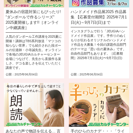
夏休みの宿題対策にもぴったり!
ハンドメイド作品展2025 作品募
“ダンボールで作るシリーズ“
集 【応募受付期間】2025年7月1
2025夏開催します!!［オンライ
日(火)～9月7日(日)まで
ン中継講座］
インスタグラムで行う「JEUGIAハン
ドメイド作品展」です。手作りのぬく
人気のダンボール工作講座を2025夏に
もりが伝わるオリジナルのハンドメイ
開催！講師はTBS系列放送「マツコの
ド作品を大募集！今回の課題作品部門
知らない世界」でも紹介された段ボー
のテーマは『思い出の夏休み』です。
ルの伝道師・小寺誠先生。オンライン
自由作品部門もあります。［応募期
で各地のJEUGIAカルチャーセンター
間］2025年7月1日(火)〜9月7日(日)
会場につなげて、先生から直接作る楽
しさ、デコる楽しさを伝えていただく
講座です。
公開：2025年06月04日
公開：2025年06月04日
あなたの声で物語を伝える... 言
手のひらのカナデ・・・「ライ