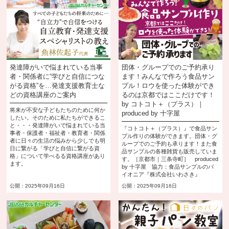
発達障がいで悩まれている当事
団体・グループでのご予約承り
者・関係者に“学びと自信につな
ます！みんなで作ろう食品サン
がる資格”を…発達支援教育士な
プル！ロウを使った体験ができ
どの資格講座のご案内
るのは京都ではここだけです！
by コトコト＋（プラス）｜
将来が不安な子どもたちのために何か
produced by 十字屋
したい。そのために私たちができるこ
と・・・発達障がいで悩まれている当
『コトコト＋（プラス）』で食品サン
事者・保護者・福祉者・教育者・関係
プル作りの体験ができます。団体・グ
者に日々の生活の悩みから少しでも明
ループでのご予約も承ります！また食
日に繋がる「学びと自信に繋がる資
品サンプルの各種雑貨も販売していま
格」について学べるる資格講座があり
す。［京都市｜三条寺町］ produced
ます。
by 十字屋 協力：食品サンプルのパ
イオニア『株式会社いわさき』
公開：2025年09月16日
公開：2025年09月16日