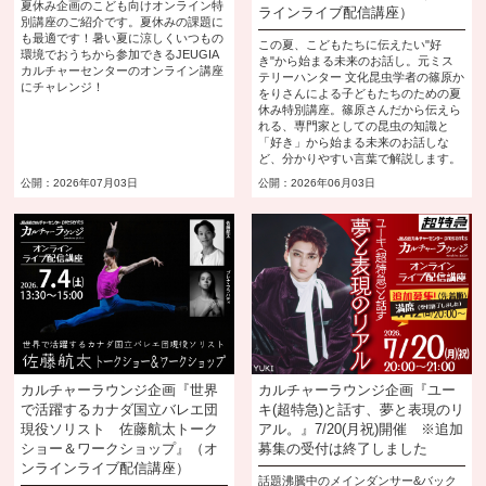
夏休み企画のこども向けオンライン特
ラインライブ配信講座）
別講座のご紹介です。夏休みの課題に
も最適です！暑い夏に涼しくいつもの
この夏、こどもたちに伝えたい"好
環境でおうちから参加できるJEUGIA
き"から始まる未来のお話し。元ミス
カルチャーセンターのオンライン講座
テリーハンター 文化昆虫学者の篠原か
にチャレンジ！
をりさんによる子どもたちのための夏
休み特別講座。篠原さんだから伝えら
れる、専門家としての昆虫の知識と
「好き」から始まる未来のお話しな
ど、分かりやすい言葉で解説します。
公開：2026年07月03日
公開：2026年06月03日
カルチャーラウンジ企画『世界
カルチャーラウンジ企画『ユー
で活躍するカナダ国立バレエ団
キ(超特急)と話す、夢と表現のリ
現役ソリスト 佐藤航太トーク
アル。』7/20(月祝)開催 ※追加
ショー＆ワークショップ』（オ
募集の受付は終了しました
ンラインライブ配信講座）
話題沸騰中のメインダンサー&バック