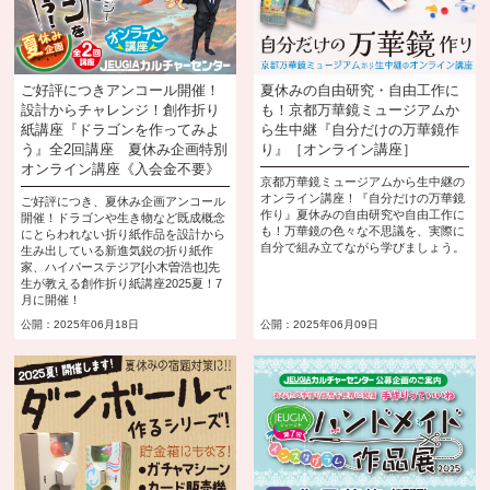
ご好評につきアンコール開催！
夏休みの自由研究・自由工作に
設計からチャレンジ！創作折り
も！京都万華鏡ミュージアムか
紙講座『ドラゴンを作ってみよ
ら生中継『自分だけの万華鏡作
う』全2回講座 夏休み企画特別
り』［オンライン講座］
オンライン講座《入会金不要》
京都万華鏡ミュージアムから生中継の
オンライン講座！『自分だけの万華鏡
ご好評につき、夏休み企画アンコール
作り』夏休みの自由研究や自由工作に
開催！ドラゴンや生き物など既成概念
も！万華鏡の色々な不思議を、実際に
にとらわれない折り紙作品を設計から
自分で組み立てながら学びましょう。
生み出している新進気鋭の折り紙作
家、ハイパーステジア[小木曽浩也]先
生が教える創作折り紙講座2025夏！7
月に開催！
公開：2025年06月18日
公開：2025年06月09日