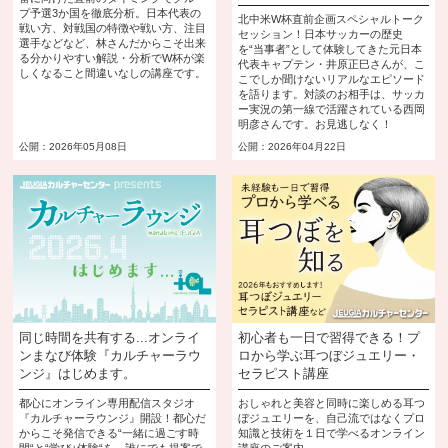
プ予選3か国を徹底分析。日本代表の
北中米W杯直前企画スペシャルトーク
戦い方、対戦国の特徴や戦い方、注目
セッション！日本サッカーの歴史
選手などなど、林さんだからこそ出来
を“当事者”として体験してきた元日本
る分かりやすい解説・分析でW杯が楽
代表キャプテン・井原正巳さんが、こ
しくなること間違いなしの講座です。
こでしか聞けないリアルなエピソード
を語ります。対談のお相手は、サッカ
ー実況の第一線で活躍されている西岡
明彦さんです。お見逃しなく！
公開：2026年05月08日
公開：2026年04月22日
同じ時間を共有する...オンライ
初心者も一日で習得できる！プ
ンまなび体験『カルチャーラウ
ロから学ぶ耳つぼジュエリー・
ンジ』はじめます。
セラピスト講座
都心にオンライン専用配信スタジオ
おしゃれと美容と同時に楽しめる耳つ
『カルチャーラウンジ』開設！都心だ
ぼジュエリーを、自己流ではなくプロ
からこそ発信できる“一緒に過ごす時
知識と技術を１日で学べるオンライン
間“と“学び+体験“を、誰にでも提案で
講座のご案内。