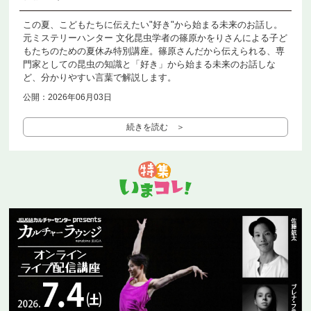
この夏、こどもたちに伝えたい"好き"から始まる未来のお話し。
元ミステリーハンター 文化昆虫学者の篠原かをりさんによる子ど
もたちのための夏休み特別講座。篠原さんだから伝えられる、専
門家としての昆虫の知識と「好き」から始まる未来のお話しな
ど、分かりやすい言葉で解説します。
公開：2026年06月03日
続きを読む ＞