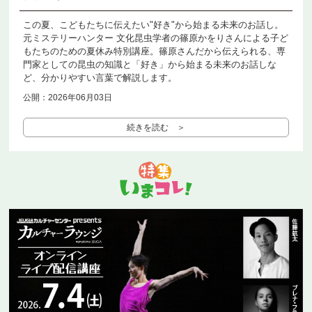
この夏、こどもたちに伝えたい"好き"から始まる未来のお話し。
元ミステリーハンター 文化昆虫学者の篠原かをりさんによる子ど
もたちのための夏休み特別講座。篠原さんだから伝えられる、専
門家としての昆虫の知識と「好き」から始まる未来のお話しな
ど、分かりやすい言葉で解説します。
公開：2026年06月03日
続きを読む ＞