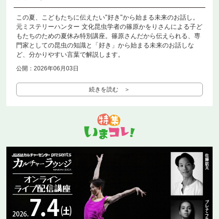
この夏、こどもたちに伝えたい"好き"から始まる未来のお話し。
元ミステリーハンター 文化昆虫学者の篠原かをりさんによる子ど
もたちのための夏休み特別講座。篠原さんだから伝えられる、専
門家としての昆虫の知識と「好き」から始まる未来のお話しな
ど、分かりやすい言葉で解説します。
公開：2026年06月03日
続きを読む ＞