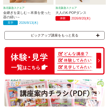
洛北阪急スクエア
洛北阪急スクエア
金継ぎを楽しむ～本漆を使った
大人のK-POPダンス
器の繕い～
体験
2026/8/20(木)
見学
2026/8/13(木)
ピックアップ講座をもっと見る