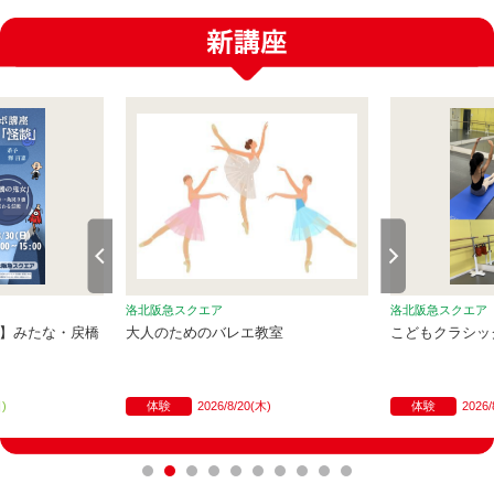
洛北阪急スクエア
洛北阪急スクエア
談】みたな・戻橋
大人のためのバレエ教室
こどもクラシッ
日)
体験
2026/8/20(木)
体験
2026/