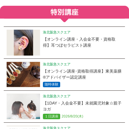
洛北阪急スクエア
【オンライン講座・入会金不要・資格取
得】耳つぼセラピスト講座
洛北阪急スクエア
【オンライン講座･資格取得講座】東美薬膳
®アドバイザー認定講座
随時体験
洛北阪急スクエア
【1DAY・入会金不要】未就園児対象☆親子
ヨガ
１日講座
2026/8/20(木)
洛北阪急スクエア