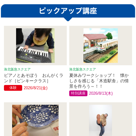
洛北阪急スクエア
洛北阪急スクエア
ピアノとあそぼう おんがくラ
夏休みワークショップ！ 懐か
ンド［ピンキークラス］
しさを感じる「木造駅舎」の情
景を作ろう～！！
体験
2026/8/21(金)
特別講座
2026/8/13(木)