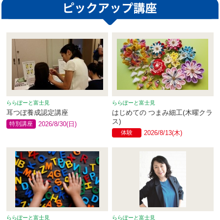
ららぽーと富士見
ららぽーと富士見
耳つぼ養成認定講座
はじめての つまみ細工(木曜クラ
ス)
特別講座
2026/8/30(日)
体験
2026/8/13(木)
ららぽーと富士見
ららぽーと富士見