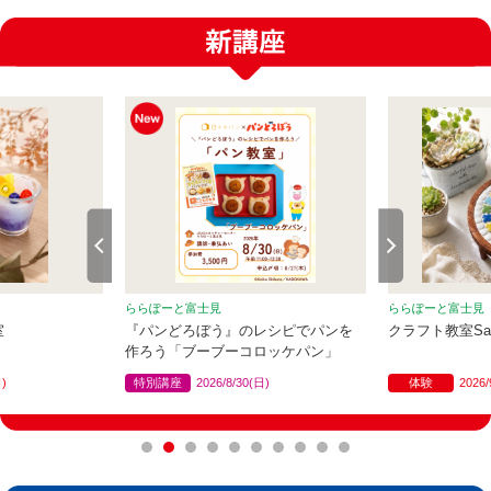
ららぽーと富士見
ららぽーと富士見
室
『パンどろぼう』のレシピでパンを
クラフト教室Sak
作ろう「ブーブーコロッケパン」
日)
特別講座
2026/8/30(日)
体験
2026/