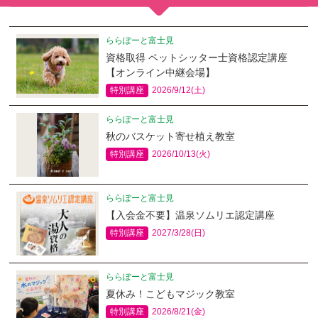
ららぽーと富士見
資格取得 ペットシッター士資格認定講座
【オンライン中継会場】
特別講座
2026/9/12(土)
ららぽーと富士見
秋のバスケット寄せ植え教室
特別講座
2026/10/13(火)
ららぽーと富士見
【入会金不要】温泉ソムリエ認定講座
特別講座
2027/3/28(日)
ららぽーと富士見
夏休み！こどもマジック教室
特別講座
2026/8/21(金)