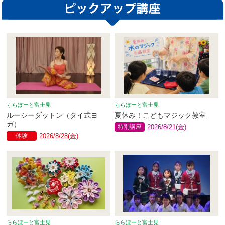
ららぽーと富士見
ららぽーと富士見
ルーシーダットン（タイ式ヨ
夏休み！こどもマジック教室
ガ）
特別講座
2026/8/21(金)
体験
2026/8/28(金)
ららぽーと富士見
ららぽーと富士見