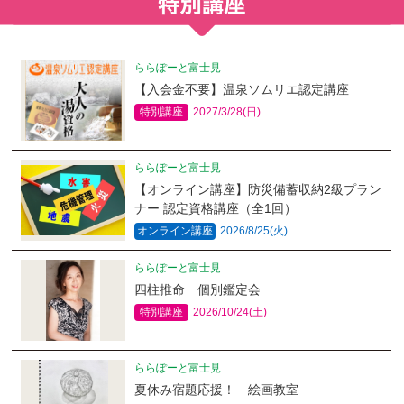
ららぽーと富士見
【入会金不要】温泉ソムリエ認定講座
特別講座
2027/3/28(日)
ららぽーと富士見
【オンライン講座】防災備蓄収納2級プラン
ナー 認定資格講座（全1回）
オンライン講座
2026/8/25(火)
ららぽーと富士見
四柱推命 個別鑑定会
特別講座
2026/10/24(土)
ららぽーと富士見
夏休み宿題応援！ 絵画教室