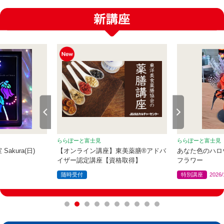
ららぽーと富士見
ららぽーと富士見
akura(日)
【オンライン講座】東美薬膳®アドバ
あなた色のハロ
イザー認定講座【資格取得】
フラワー
随時受付
特別講座
2026/