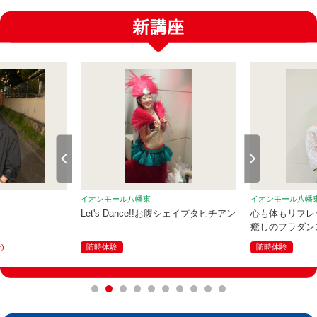
イオンモール八幡東
イオンモール八幡
Let's Dance!!お腹シェイプタヒチアン
心も体もリフレ
癒しのフラダン
金)
随時体験
随時体験