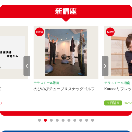
テラスモール湘南
テラスモール湘南
ズ
のびのびチューブ＆スナッグゴルフ
Karadaリフレ
月)
１日講座
2026/