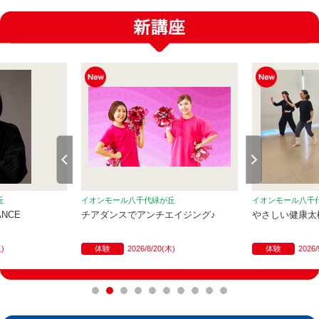
丘
イオンモール八千代緑が丘
イオンモール八千
ANCE
チアダンスでアンチエイジング♪
やさしい健康太
火)
体験
2026/8/20(木)
体験
2026/