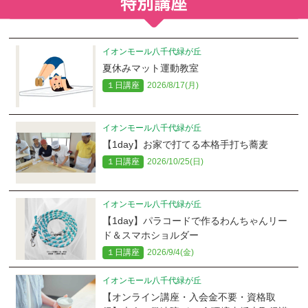
イオンモール八千代緑が丘
夏休みマット運動教室
１日講座
2026/8/17(月)
イオンモール八千代緑が丘
【1day】お家で打てる本格手打ち蕎麦
１日講座
2026/10/25(日)
イオンモール八千代緑が丘
【1day】パラコードで作るわんちゃんリー
ド＆スマホショルダー
１日講座
2026/9/4(金)
イオンモール八千代緑が丘
【オンライン講座・入会金不要・資格取