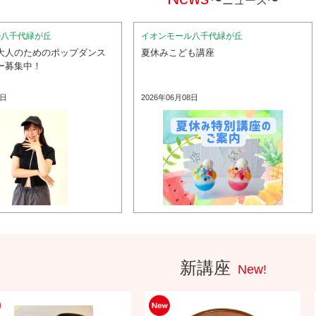
〜ニュース〜
ル八千代緑が丘
イオンモール八千代緑が丘
大人のためのポップダンス
夏休みこども講座
ー募集中！
9日
2026年06月08日
新講座
New!