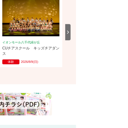
イオンモール八千代緑が丘
イオンモール八千代緑が丘
CUチアスクール キッズチアダン
ビジネス中国語入門【個人レッス
ス
ン】
体験
2026/8/9(日)
体験
2026/9/10(木)