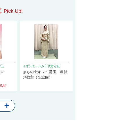
Pick Up!
が丘
イオンモール八千代緑が丘
スン
きものdeキレイ講座 着付
け教室（全12回）
6(水)