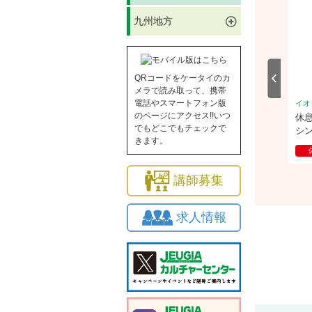
九州地方
QRコードをケータイのカ
メラで読み取って、携帯
電話やスマートフォン版
ル八千代緑が丘
イオンモール八千代緑が丘
イオ
のページにアクセス!!いつ
師だから伝えられる 本
チアダンスでアンチエイジング♪
休
でもどこでもチェックで
シ
きます。
2026/9/25(金)
体験
2026/8/20(木)
講師募集
求人情報