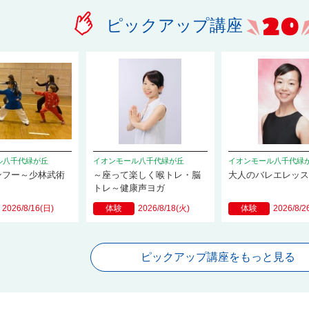
ピックアップ講座
ル八千代緑が丘
イオンモール八千代緑が丘
イオンモール八千代緑
ンフー～少林武術
～座って楽しく喉トレ・脳
大人のバレエレッ
トレ～健康声ヨガ
2026/8/16(日)
体験
2026/8/18(火)
体験
2026/8/2
ピックアップ講座をもっと見る