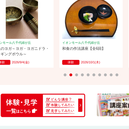
ンモール八千代緑が丘
イオンモール八千代緑が丘
息のヨガ～ヨガ・ヨガニドラ・
和食の作法講座【全6回】
ンギングボウル～
体験
2026/9/4(金)
体験
2026/10/1(木)