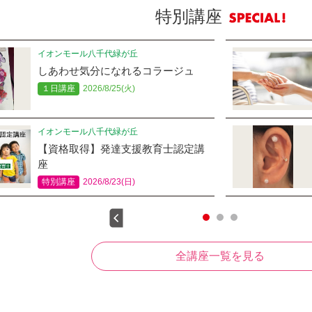
特別講座
イオンモール八千代緑が丘
しあわせ気分になれるコラージュ
１日講座
2026/8/25(火)
イオンモール八千代緑が丘
【資格取得】発達支援教育士認定講
座
特別講座
2026/8/23(日)
全講座一覧を見る