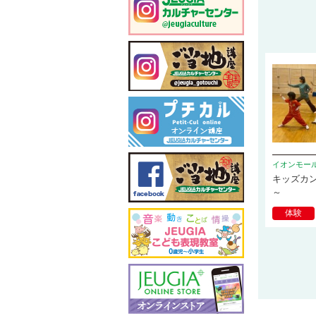
イオンモー
キッズカ
～
体験