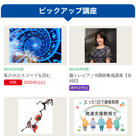
BIGHOP印西
BIGHOP印西
私のホロスコープを読む
脳トレピアノ®講師養成講座【全
4回】
体験
2026/9/1(火)
随時説明会