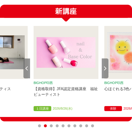
BIGHOP印西
BIGHOP印西
ティス
【資格取得】JFA認定資格講座 福祉
心ほぐれる3色
ビューティスト
１日講座
2026/8/26(水)
体験
2026/