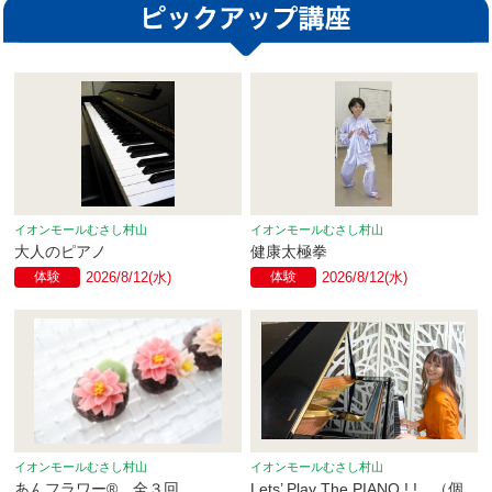
イオンモールむさし村山
イオンモールむさし村山
大人のピアノ
健康太極拳
体験
2026/8/12(水)
体験
2026/8/12(水)
イオンモールむさし村山
イオンモールむさし村山
あんフラワー® 全３回
Lets’ Play The PIANO ! ! （個