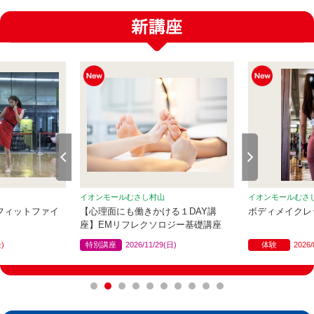
イオンモールむさし村山
イオンモールむさ
K-1 フィットファイ
【心理面にも働きかける１DAY講
ボディメイクレ
座】EMリフレクソロジー基礎講座
金)
特別講座
2026/11/29(日)
体験
2026/