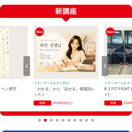
イオンモールむさし村山
イオンモールむさ
～ペン習字
「わかる」から「話せる」韓国語レ
K-1 FIT FIG
ッスン
ト)
体験
2026/8/15(土)
体験
2026/