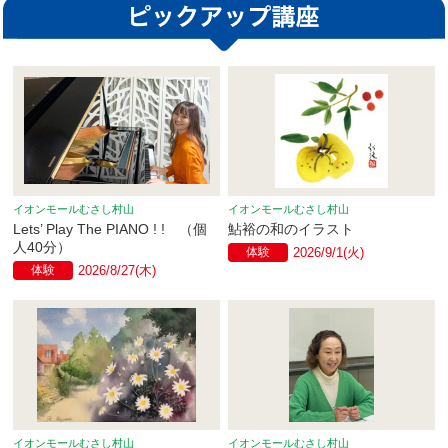
イオンモールむさし村山
イオンモールむさし村山
Lets’ Play The PIANO ! ! （個
鮎裕の和のイラスト
人40分）
体験
2026/9/1(火)
体験
2026/8/27(木)
イオンモールむさし村山
イオンモールむさし村山