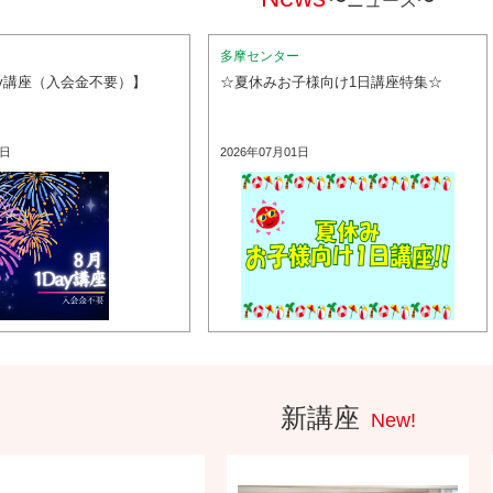
〜ニュース〜
ー
多摩センター
ay講座（入会金不要）】
☆夏休みお子様向け1日講座特集☆
5日
2026年07月01日
新講座
New!