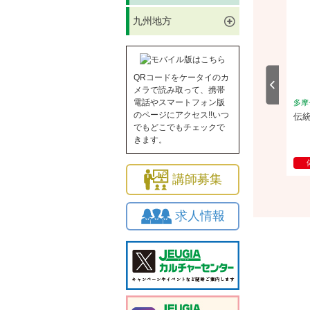
九州地方
QRコードをケータイのカ
メラで読み取って、携帯
電話やスマートフォン版
ー
多摩センター
多摩
のページにアクセス!!いつ
大好き♡ こどもハンドメ
ベートーベンが笑ってる！シルバ
伝
でもどこでもチェックで
ーのピアノを楽しもう♬【個人40
きます。
分】
2026/9/20(日)
体験
2026/8/19(水)
講師募集
求人情報