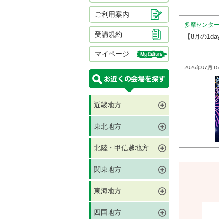
ご利用案内
多摩センタ
受講規約
【8月の1d
マイページ
2026年07月1
近畿地方
東北地方
北陸・甲信越地方
関東地方
東海地方
四国地方