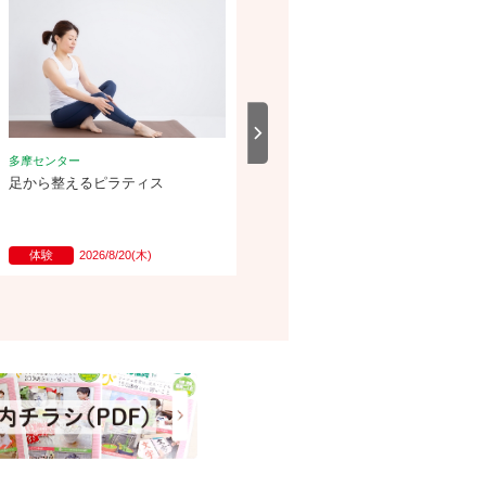
多摩センター
多摩センター
足から整えるピラティス
痛み解消エゴスキュー・メソッド
体験
2026/8/20(木)
随時体験