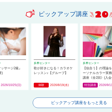
ピックアップ講座
ー
多摩センター
多摩センター
マッサージ2級』
歌が好きになる！カラオケ
【似合う】の理論
要)
レッスン♪【グループ】
ーソナルカラー実務
講座《全2回》(入会
2026/10/25(日)
体験
2026/8/19(水)
特別講座
2026/9/1
ピックアップ講座をもっと見る