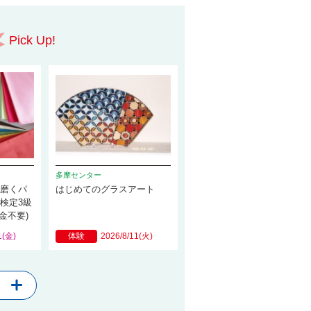
Pick Up!
多摩センター
を磨くパ
はじめてのグラスアート
検定3級
金不要)
1(金)
体験
2026/8/11(火)