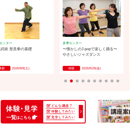
センター
多摩センター
統武術 形意拳の基礎
〜懐かしのJ-popで楽しく踊る〜
やさしいジャズダンス
体験
2026/8/8(土)
体験
2026/8/28(金)