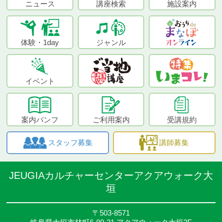
ニュース
講座検索
施設案内
体験・1day
ジャンル
イベント
案内パンフ
ご利用案内
受講規約
スタッフ募集
講師募集
JEUGIAカルチャーセンターアクアウォーク大
垣
〒503-8571