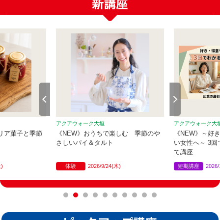
アクアウォーク大垣
アクアウォーク大
リア菓子と季節
《NEW》おうちで楽しむ 季節のや
《NEW》～好
さしいパイ＆タルト
い女性へ～ 3
て講座
土)
体験
2026/9/24(木)
短期講座
2026/