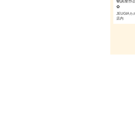
✿講座作
✿
JEUGI
店内