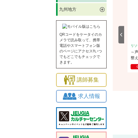
九州地方
QRコードをケータイのカ
メラで読み取って、携帯
電話やスマートフォン版
リソラ大府
リソ
のページにアクセス!!いつ
装飾技能検定1級
おしゃれに楽しむシャンソン（個
～
でもどこでもチェックで
人）
整
きます。
体験
2026/8/26(水)
講師募集
求人情報