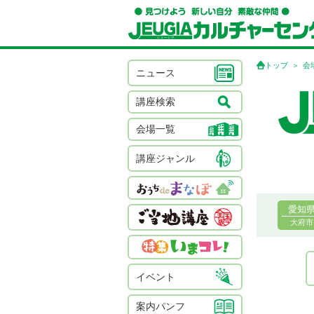
トップ
会
ニュース
講座検索
会場一覧
講座ジャンル
愛知
大府市
イベント
案内パンフ