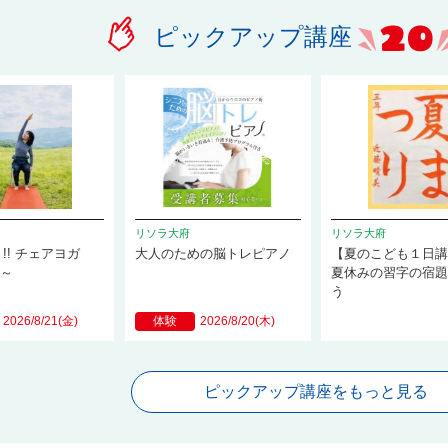
ピックアップ講座
リソラ大府
リソラ大府
!! チェアヨガ
大人のための脳トレピアノ
【夏のこども１日
0～
夏休みの習字の宿
う
2026/8/21(金)
体験
2026/8/20(木)
ピックアップ講座をもっと見る