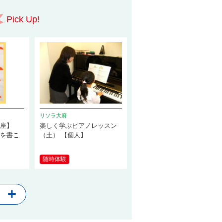
Pick Up!
リソラ大府
講座】
楽しく学ぶピアノレッスン
題を書こ
（土） 【個人】
随時体験