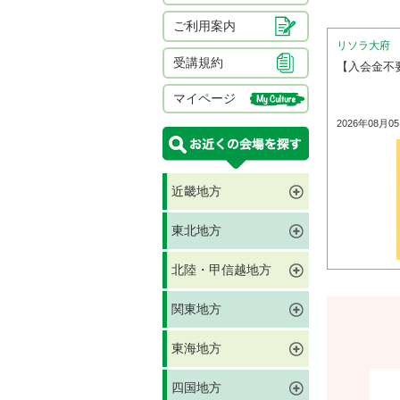
ご利用案内
リソラ大府
受講規約
【入会金不
マイページ
2026年08月0
近畿地方
東北地方
北陸・甲信越地方
関東地方
東海地方
四国地方