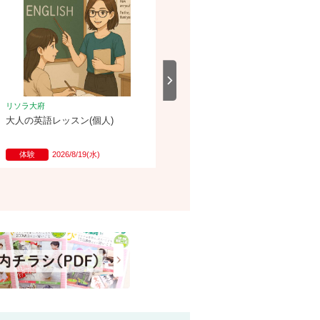
リソラ大府
リソラ大府
大人の英語レッスン(個人)
ケイキ（こども）フラダンス
体験
2026/8/19(水)
体験
2026/8/19(水)