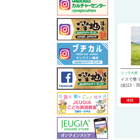
リソラ大府
イスで整う
(金)13：3
体験