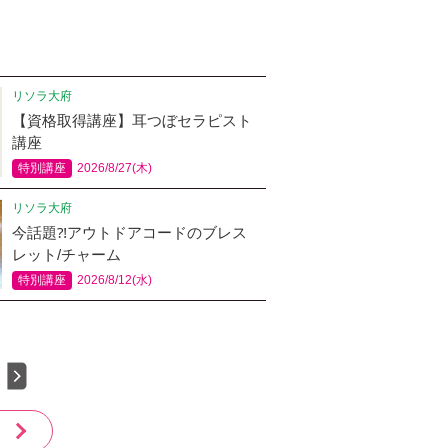
リソラ大府
【資格取得講座】耳つぼセラピスト
講座
特別講座
2026/8/27(木)
リソラ大府
今話題⁈アウトドアコードのブレス
レット/チャーム
特別講座
2026/8/12(水)