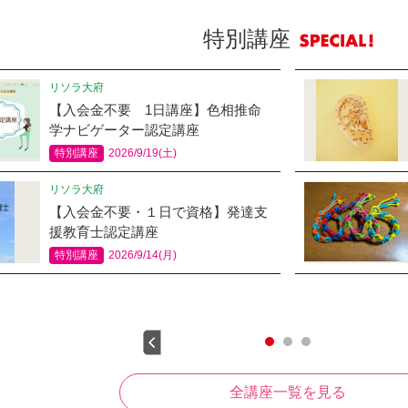
特別講座
リソラ大府
【入会金不要 1日講座】色相推命
学ナビゲーター認定講座
特別講座
2026/9/19(土)
リソラ大府
【入会金不要・１日で資格】発達支
援教育士認定講座
特別講座
2026/9/14(月)
全講座一覧を見る