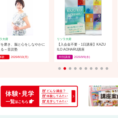
ラ大府
リソラ大府
声を磨き、脳と心をしなやかに
【入会金不要・1日講座】KAZU
える～音読塾
ILO AOHARU講座
体験
2026/8/10(月)
特別講座
2026/9/9(水)