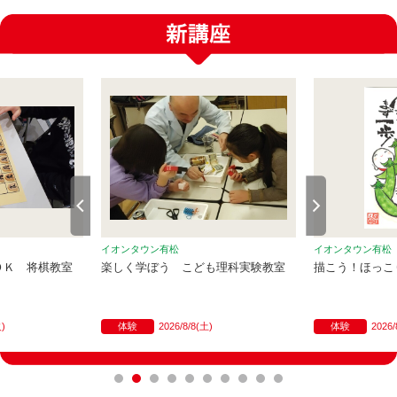
イオンタウン有松
イオンタウン有松
ＯＫ 将棋教室
楽しく学ぼう こども理科実験教室
描こう！ほっこ
火)
体験
2026/8/8(土)
体験
2026/