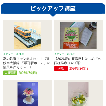
イオンモール橿原
イオンモール橿原
夏の鉄道ファン集まれ～！《近
【2026夏の新講座】はじめての
鉄南大阪線 「浮孔駅ホーム」の
四柱推命《全9回》
情景を作ろう～！》
体験
2026/8/24(月)
１日講座
2026/8/30(日)