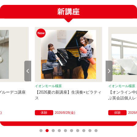
イオンモール橿原
イオンモール橿原
】グルーデコ講座
【2026夏の新講座】生演奏×ピラティ
【オンライン中
ス
ぶ英会話個人レ
木)
体験
2026/8/28(金)
体験
2026/