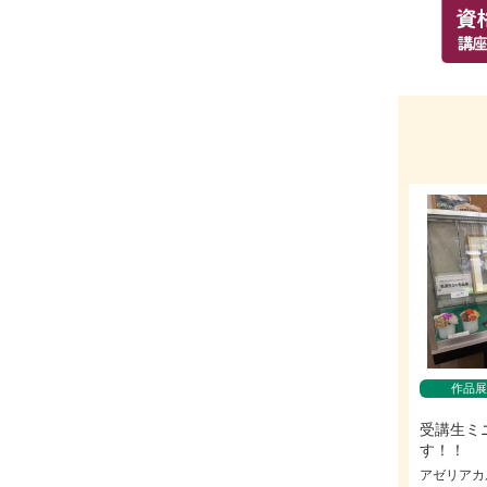
作品展
受講生ミ
す！！
アゼリアカ