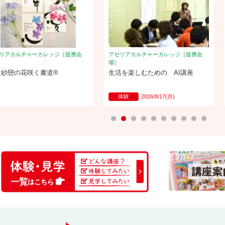
リアカルチャーカレッジ［提携会
アゼリアカルチャーカレッジ［提携会
場］
田紗戀の花咲く書道®
生活を楽しむための AI講座
体験
2026/8/17(月)