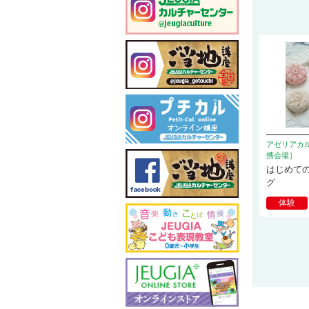
アゼリアカ
携会場］
はじめて
グ
体験