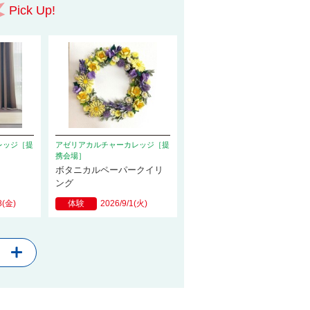
Pick Up!
レッジ［提
アゼリアカルチャーカレッジ［提
携会場］
ボタニカルペーパークイリ
ング
8(金)
体験
2026/9/1(火)