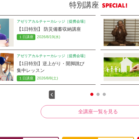
特別講座
アゼリアカルチャーカレッジ［提携会場］
アゼリアカルチャーカレッジ［提携会場］
【1日特別】 防災備蓄収納講座
【1日特別】断捨離的住まいの整え
方
１日講座
2026/8/19(水)
１日講座
2026/9/1(火)
アゼリアカルチャーカレッジ［提携会場］
アゼリアカルチャーカレッジ［提携会場］
【1日特別】逆上がり・開脚跳び
【1日特別】「ジオラマリウム」を
集中レッスン
作ろう～♪
１日講座
2026/8/8(土)
１日講座
2026/8/29(土)
全講座一覧を見る