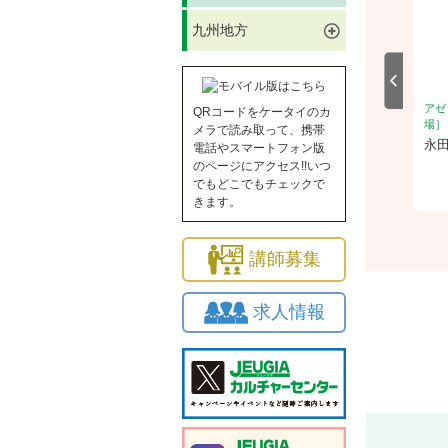
九州地方
ルチャーカレッジ［提携会
アゼリアカルチャーカレッジ［提携会
アゼ
QRコードをケータイのカ
場］
場］
メラで読み取って、携帯
（scene diorama)講
インド舞踊 ーカタックダンスー
永
電話やスマートフォン版
（大人クラス）
のページにアクセス!!いつ
でもどこでもチェックで
2026/8/24(月)
随時体験
きます。
講師募集
求人情報