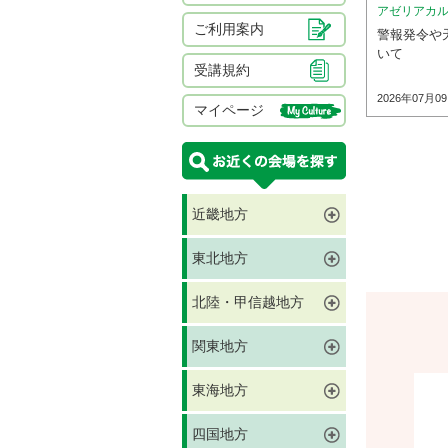
アゼリアカ
ご利用案内
警報発令や
いて
受講規約
2026年07月0
マイページ
近畿地方
東北地方
北陸・甲信越地方
関東地方
東海地方
四国地方