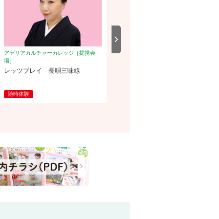
アゼリアカルチャーカレッジ［提携会
アゼリアカルチャーカレッジ［提携会
場］
場］
レッツプレイ 長唄三味線
日本古代史
随時体験
体験
2026/8/17(月)