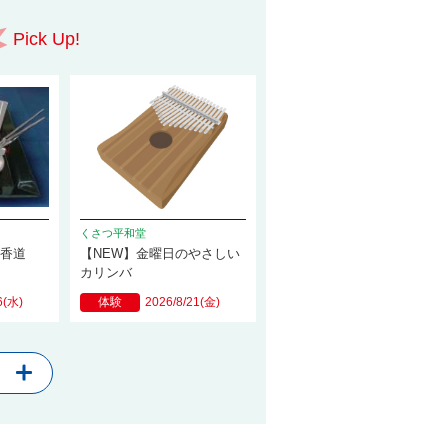
Pick Up!
くさつ平和堂
の香道
【NEW】金曜日のやさしい
カリンバ
6(水)
体験
2026/8/21(金)