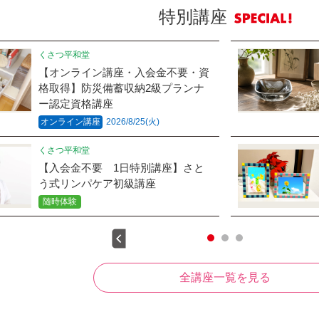
特別講座
くさつ平和堂
【オンライン講座・入会金不要・資
格取得】防災備蓄収納2級プランナ
ー認定資格講座
オンライン講座
2026/8/25(火)
くさつ平和堂
【入会金不要 1日特別講座】さと
う式リンパケア初級講座
随時体験
全講座一覧を見る