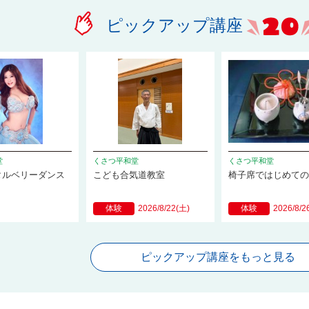
ピックアップ講座
堂
くさつ平和堂
くさつ平和堂
タルベリーダンス
こども合気道教室
椅子席ではじめて
体験
2026/8/22(土)
体験
2026/8/2
ピックアップ講座をもっと見る