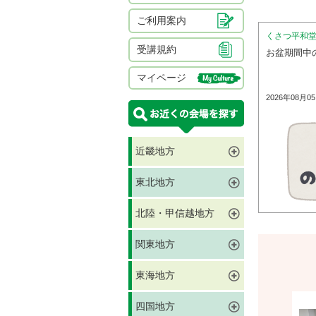
ご利用案内
くさつ平和
受講規約
お盆期間中
マイページ
2026年08月0
近畿地方
東北地方
北陸・甲信越地方
関東地方
東海地方
四国地方