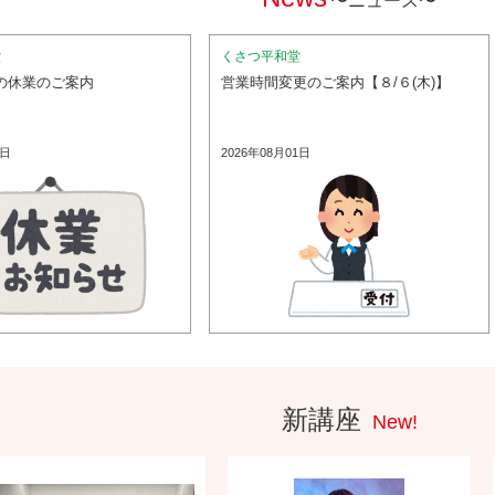
〜ニュース〜
堂
くさつ平和堂
の休業のご案内
営業時間変更のご案内【８/６(木)】
5日
2026年08月01日
新講座
New!