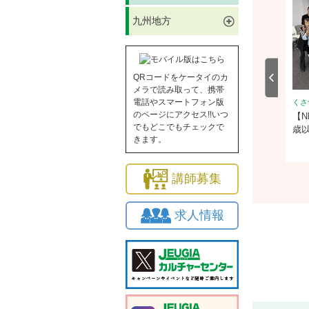
九州地方
QRコードをケータイのカ
メラで読み取って、携帯
電話やスマートフォン版
堂
くさつ平和堂
くさ
のページにアクセス!!いつ
】金曜日のやさしいカリン
【NEW】五感で愉しむ！フランス
【N
でもどこでもチェックで
文化講座
歳
きます。
2026/8/21(金)
体験
2026/9/5(土)
講師募集
求人情報