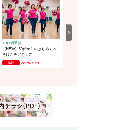
くさつ平和堂
くさつ平和堂
【NEW】50代からのはじめて＆ご
【NEW】フランス語（超）入門講
きげんチアダンス
座 （個人レッスン）
体験
2026/8/7(金)
体験
2026/9/5(土)