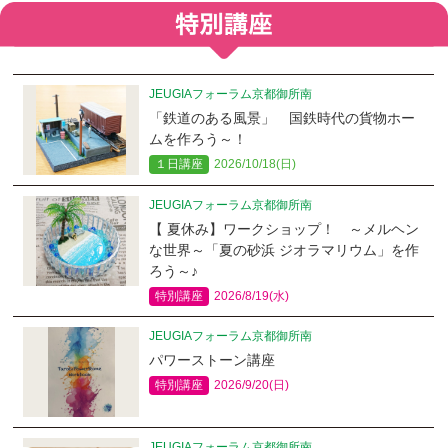
JEUGIAフォーラム京都御所南
「鉄道のある風景」 国鉄時代の貨物ホー
ムを作ろう～！
１日講座
2026/10/18(日)
JEUGIAフォーラム京都御所南
【 夏休み】ワークショップ！ ～メルヘン
な世界～「夏の砂浜 ジオラマリウム」を作
ろう～♪
特別講座
2026/8/19(水)
JEUGIAフォーラム京都御所南
パワーストーン講座
特別講座
2026/9/20(日)
JEUGIAフォーラム京都御所南