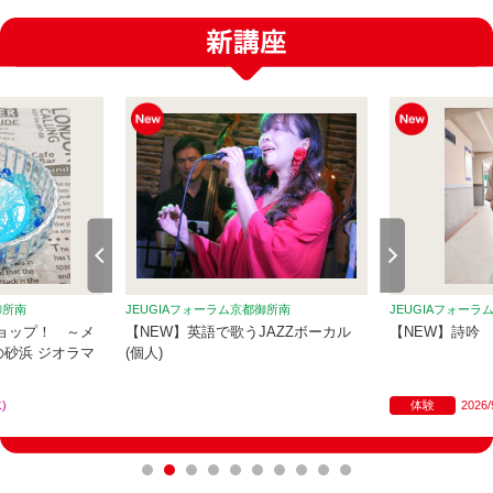
御所南
JEUGIAフォーラム京都御所南
JEUGIAフォーラ
ョップ！ ～メ
【NEW】英語で歌うJAZZボーカル
【NEW】詩吟
砂浜 ジオラマ
(個人)
水)
体験
2026/